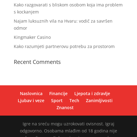
Kako razgovarati s bliskom osobom koja ima problem
s kockanjem
Najam luksuznih vila na Hvaru: vodič za savršen
odmor
Kingmaker Casino
Kako razumjeti partnerovu potrebu za prostorom
Recent Comments
Naslovnica
Financije
Ljepota i zdravlje
Ljubav i veze
Sport
Tech
Zanimljivosti
Znanost
Igre na sreću mogu uzrokovati ovisnost. Igraj
odgovorno. Osobama mlađim od 18 godina nije