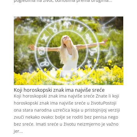
pogledima na život, odnosima prema drugima...
Koji horoskopski znak ima najviše sreće
Koji horoskopski znak ima najviše sreće Znate li koji
horoskopski znak ima najviše sreće u životuPostoji
ona stara narodna uzrečica koja u pristojnijoj verziji
zvuči nekako ovako: bolje se roditi bez penisa nego
bez sreće. Imati sreće u životu neizmjerno je važno
jer...