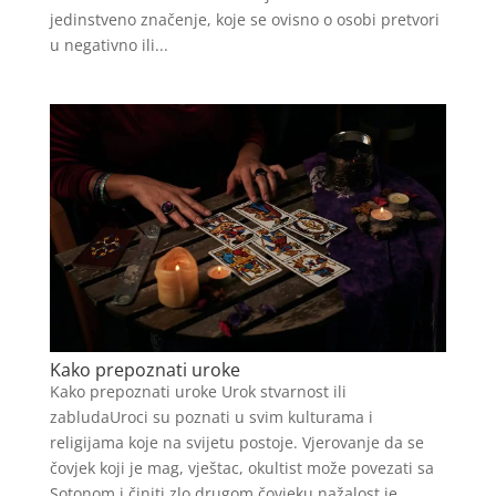
jedinstveno značenje, koje se ovisno o osobi pretvori
u negativno ili...
Kako prepoznati uroke
Kako prepoznati uroke Urok stvarnost ili
zabludaUroci su poznati u svim kulturama i
religijama koje na svijetu postoje. Vjerovanje da se
čovjek koji je mag, vještac, okultist može povezati sa
Sotonom i činiti zlo drugom čovjeku nažalost je