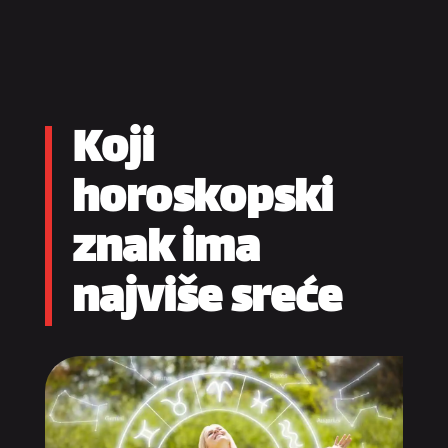
Koji
horoskopski
znak ima
najviše sreće