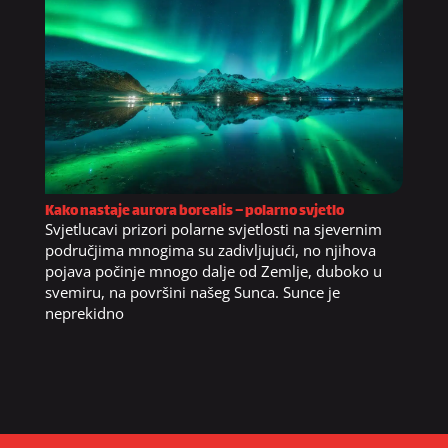
Kako nastaje aurora borealis – polarno svjetlo
Svjetlucavi prizori polarne svjetlosti na sjevernim
područjima mnogima su zadivljujući, no njihova
pojava počinje mnogo dalje od Zemlje, duboko u
svemiru, na površini našeg Sunca. Sunce je
neprekidno