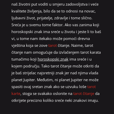
naš životni put voditi u smjeru zadovoljstva i veće
kvalitete življenja, bilo da se to odnosi na novac,
ljubavni život, prijatelje, zdravlje i tome slično.
Sreća je u svemu tome faktor. Ako vas zanima koji
horoskopski znak ima sreće u životu i jeste li to baš
vi, u tome nam itekako može pomoći drevna
vještina koja se zove
tarot
čitanje. Naime, tarot
čitanje nam omogućuje da izvlačenjem tarot karata
tumačimo koji
horoskopski znak
ima sreće i u
kojem području. Tako tarot čitanje može otkriti da
je baš strijelac najsretniji znak jer nad njima vlada
planet Jupiter. Međutim, ni planet Jupiter ne može
spasiti ovaj sretan znak ako se uzvuku loše
tarot
karte
, stoga se svakako oslonite na
tarot čitanje
da
otkrijete precizno koliko sreće neki znakovi imaju.