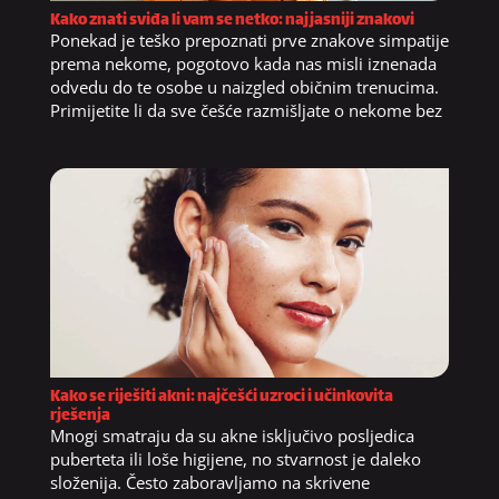
Kako znati sviđa li vam se netko: najjasniji znakovi
Ponekad je teško prepoznati prve znakove simpatije
prema nekome, pogotovo kada nas misli iznenada
odvedu do te osobe u naizgled običnim trenucima.
Primijetite li da sve češće razmišljate o nekome bez
Kako se riješiti akni: najčešći uzroci i učinkovita
rješenja
Mnogi smatraju da su akne isključivo posljedica
puberteta ili loše higijene, no stvarnost je daleko
složenija. Često zaboravljamo na skrivene