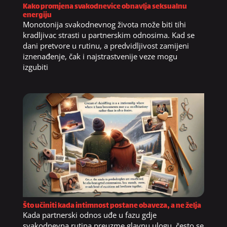
Kako promjena svakodnevice obnavlja seksualnu
energiju
Monotonija svakodnevnog života može biti tihi
kradljivac strasti u partnerskim odnosima. Kad se
dani pretvore u rutinu, a predvidljivost zamijeni
iznenađenje, čak i najstrastvenije veze mogu
izgubiti
Što učiniti kada intimnost postane obaveza, a ne želja
Kada partnerski odnos uđe u fazu gdje
svakodnevna rutina preuzme glavnu ulogu, često se