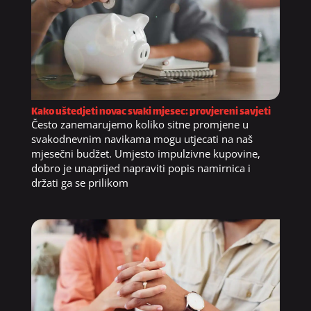
Kako uštedjeti novac svaki mjesec: provjereni savjeti
Često zanemarujemo koliko sitne promjene u
svakodnevnim navikama mogu utjecati na naš
mjesečni budžet. Umjesto impulzivne kupovine,
dobro je unaprijed napraviti popis namirnica i
držati ga se prilikom