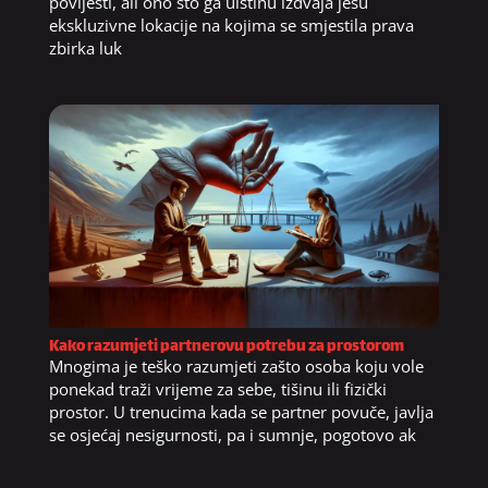
povijesti, ali ono što ga uistinu izdvaja jesu
ekskluzivne lokacije na kojima se smjestila prava
zbirka luk
Kako razumjeti partnerovu potrebu za prostorom
Mnogima je teško razumjeti zašto osoba koju vole
ponekad traži vrijeme za sebe, tišinu ili fizički
prostor. U trenucima kada se partner povuče, javlja
se osjećaj nesigurnosti, pa i sumnje, pogotovo ak