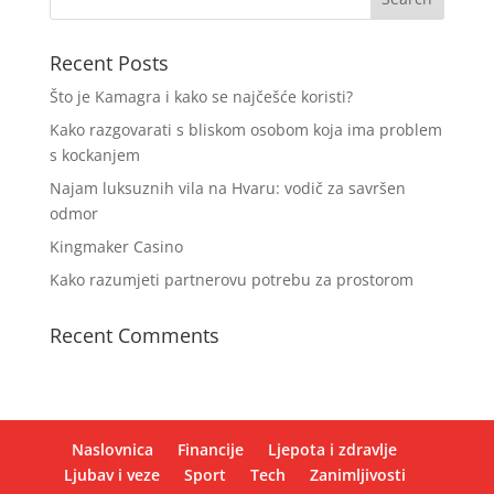
Recent Posts
Što je Kamagra i kako se najčešće koristi?
Kako razgovarati s bliskom osobom koja ima problem
s kockanjem
Najam luksuznih vila na Hvaru: vodič za savršen
odmor
Kingmaker Casino
Kako razumjeti partnerovu potrebu za prostorom
Recent Comments
Naslovnica
Financije
Ljepota i zdravlje
Ljubav i veze
Sport
Tech
Zanimljivosti