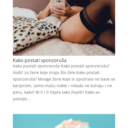
Kako postati sponzoruša
Kako postati sponzoruša Kako postati sponzoruša?
Vodič za žene koje znaju što žele.Kako postati
sponzoruša? Mnoge žene koje si upoznala ne bave se
karijerom, samo mažu nokte i nikada ne kuhaju i ne
peru, kako? Bi li i ti htjela tako živjeti? Kako se
postaje...