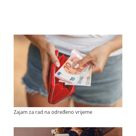
Zajam za rad na određeno vrijeme