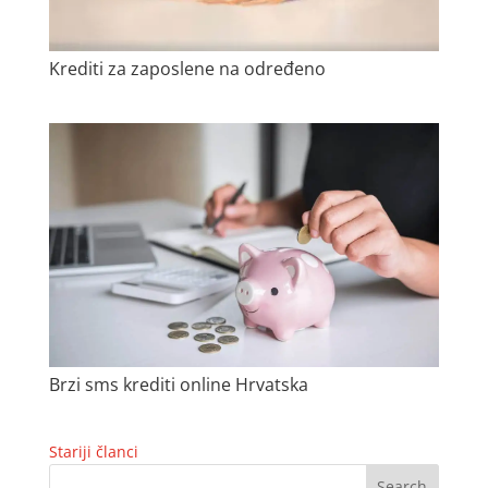
Krediti za zaposlene na određeno
Brzi sms krediti online Hrvatska
Stariji članci