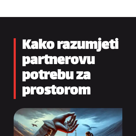
Kako razumjeti
partnerovu
potrebu za
prostorom