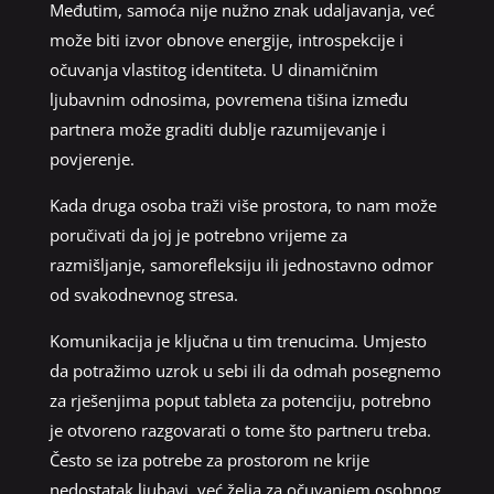
Međutim, samoća nije nužno znak udaljavanja, već
može biti izvor obnove energije, introspekcije i
očuvanja vlastitog identiteta. U dinamičnim
ljubavnim odnosima, povremena tišina između
partnera može graditi dublje razumijevanje i
povjerenje.
Kada druga osoba traži više prostora, to nam može
poručivati da joj je potrebno vrijeme za
razmišljanje, samorefleksiju ili jednostavno odmor
od svakodnevnog stresa.
Komunikacija je ključna u tim trenucima. Umjesto
da potražimo uzrok u sebi ili da odmah posegnemo
za rješenjima poput tableta za potenciju, potrebno
je otvoreno razgovarati o tome što partneru treba.
Često se iza potrebe za prostorom ne krije
nedostatak ljubavi, već želja za očuvanjem osobnog