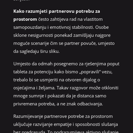
Kako razumjeti partnerovu potrebu za
prostorom
često zahtijeva rad na vlastitom
samopouzdanju i emotivnoj stabilnosti. Osobe
sklone nesigurnosti ponekad zamišljaju najgore
moguće scenarije čim se partner povuče, umjesto
da sagledaju širu sliku.
Umjesto da odmah posegnemo za rješenjima poput
tableta za potenciju kako bismo „popravili“ vezu,
trebalo bi se usmjeriti na otvoren dijalog o
osjećajima i željama. Takav razgovor može otkloniti
mnoge sumnje i pokazati da je distanca samo
privremena potreba, a ne znak odbacivanja.
Razumijevanje partnerove potrebe za prostorom
uključuje razvijanje empatije i sposobnosti slušanja
bez predrasuda. To podrazumijeva aktivno slušanje,