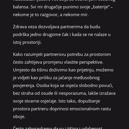
balansa. Svi mi drugačije punimo svoje „baterije“ –
nekome je to razgovor, a nekome mir.
Zdrava veza dozvoljava partnerima da budu
podrška jedno drugome čak i kada se ne nalaze u
istoj prostoriji.
Kako razumjeti partnerovu potrebu za prostorom
često zahtijeva promjenu vlastite perspektive.
Umjesto da tišinu doživimo kao prijetnju, možemo
je vidjeti kao priliku za jačanje međusobnog
povjerenja. Osoba koja se osjeća slobodno povući,
bez straha od osude ili nesporazuma, lakše izražava
svoje stvarne osjećaje. Isto tako, dopuštanje
prostora partneru doprinosi emocionalnom rastu
oboje.
Često zaboravljamo da su i tišina i udaljenost