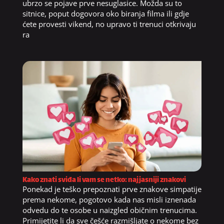
ubrzo se pojave prve nesuglasice. Možda su to
sitnice, poput dogovora oko biranja filma ili gdje
ćete provesti vikend, no upravo ti trenuci otkrivaju
ra
Kako znati sviđa li vam se netko: najjasniji znakovi
Ponekad je teško prepoznati prve znakove simpatije
prema nekome, pogotovo kada nas misli iznenada
odvedu do te osobe u naizgled običnim trenucima.
Primijetite li da sve češće razmišljate o nekome bez