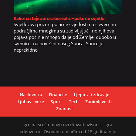
Kako nastaje aurora borealis – polarno svjetlo
Svjetlucavi prizori polarne svjetlosti na sjevernim
područjima mnogima su zadivljujući, no njihova
pojava počinje mnogo dalje od Zemlje, duboko u
svemiru, na površini našeg Sunca. Sunce je
neprekidno
Naslovnica
Financije
Ljepota i zdravlje
Ljubav i veze
Sport
Tech
Zanimljivosti
Znanost
Igre na sreću mogu uzrokovati ovisnost. Igraj
odgovorno. Osobama mlađim od 18 godina nije