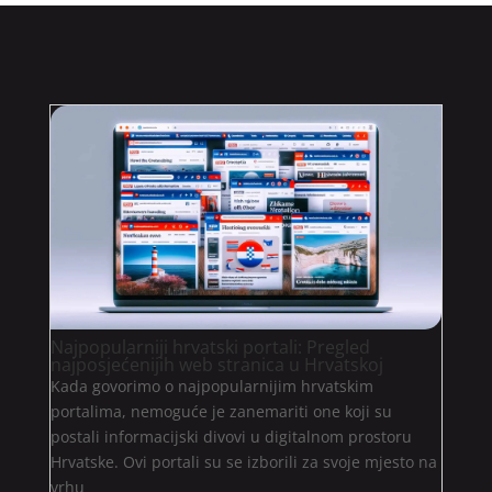
Najpopularniji hrvatski portali: Pregled
najposjećenijih web stranica u Hrvatskoj
Kada govorimo o najpopularnijim hrvatskim
portalima, nemoguće je zanemariti one koji su
postali informacijski divovi u digitalnom prostoru
Hrvatske. Ovi portali su se izborili za svoje mjesto na
vrhu