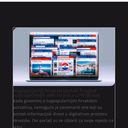
Najpopularniji hrvatski portali: Pregled
najposjećenijih web stranica u Hrvatskoj
Kada govorimo o najpopularnijim hrvatskim
portalima, nemoguće je zanemariti one koji su
postali informacijski divovi u digitalnom prostoru
Hrvatske. Ovi portali su se izborili za svoje mjesto na
vrhu