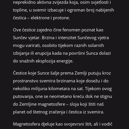
neprekidno aktivna zvijezda koja, osim svjetlosti i
topline, u svemir izbacuje i ogroman broj nabijenih
čestica – elektrone i protone.
Ove čestice zajedno čine fenomen poznat kao
Sunčev vjetar. Brzina i intenzitet Sunčevog vjetra
mogu varirati, osobito tijekom raznih solarnih
izbijanja ili erupcija kada na površini Sunca dolazi
do snažnih eksplozija energije.
Čestice koje Sunce šalje prema Zemlji putuju kroz
prostranstvo svemira brzinama koje dosežu i do
nekoliko milijuna kilometara na sat. Tijekom ovog
putovanja, one se neometano kreću dok ne stignu
do Zemljine magnetosfere – sloja koji štiti naš
planet od štetnog zračenja i čestica iz svemira.
Magnetosfera djeluje kao svojevrsni štit, ali i vodič