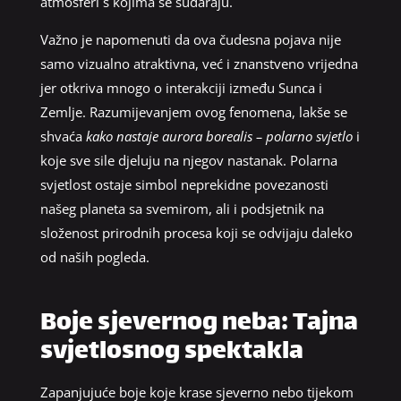
atmosferi s kojima se sudaraju.
Važno je napomenuti da ova čudesna pojava nije
samo vizualno atraktivna, već i znanstveno vrijedna
jer otkriva mnogo o interakciji između Sunca i
Zemlje. Razumijevanjem ovog fenomena, lakše se
shvaća
kako nastaje aurora borealis – polarno svjetlo
i
koje sve sile djeluju na njegov nastanak. Polarna
svjetlost ostaje simbol neprekidne povezanosti
našeg planeta sa svemirom, ali i podsjetnik na
složenost prirodnih procesa koji se odvijaju daleko
od naših pogleda.
Boje sjevernog neba: Tajna
svjetlosnog spektakla
Zapanjujuće boje koje krase sjeverno nebo tijekom