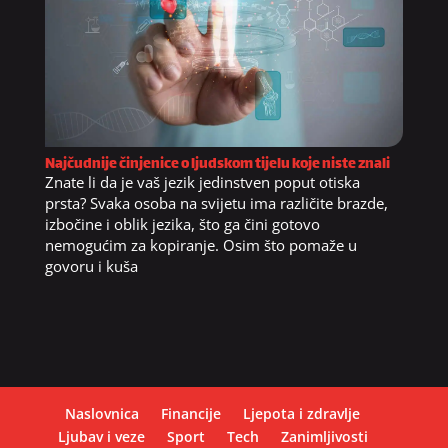
Najčudnije činjenice o ljudskom tijelu koje niste znali
Znate li da je vaš jezik jedinstven poput otiska
prsta? Svaka osoba na svijetu ima različite brazde,
izbočine i oblik jezika, što ga čini gotovo
nemogućim za kopiranje. Osim što pomaže u
govoru i kuša
Naslovnica
Financije
Ljepota i zdravlje
Ljubav i veze
Sport
Tech
Zanimljivosti