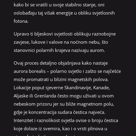
kako bi se vratili u svoje stabilno stanje, oni
oslobađaju taj višak energije u obliku svjetlosnih
fotona.
Upravo ti bljeskovi svjetlosti oblikuju raznobojne
zavjese, lukove i valove na noćnom nebu, što
stanovnici polarnih krajeva nazivaju aurom.
Ovaj proces detaljno objašnjava kako nastaje
aurora borealis – polarno svjetlo i zašto se najčešće
može promatrati u blizini magnetskih polova.
Lokacije poput sjeverne Skandinavije, Kanade,
Aljaske ili Grenlanda često mogu uživati u ovom
nebeskom prizoru jer su bliže magnetnom polu,
gdje je koncentracija sudara čestica najveća.
Intenzitet i raznolikost svjetla ovise o broju čestica
koje dolaze iz svemira, kao i o vrsti plinova u