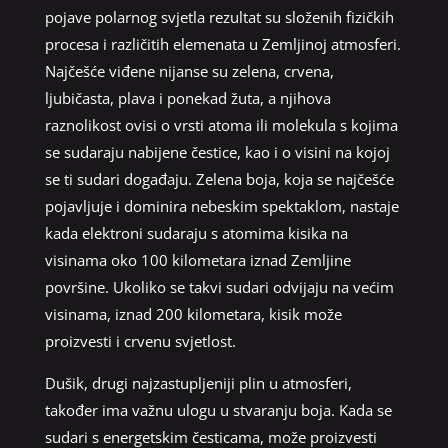
pojave polarnog svjetla rezultat su složenih fizičkih
procesa i različitih elemenata u Zemljinoj atmosferi.
Najčešće viđene nijanse su zelena, crvena,
ljubičasta, plava i ponekad žuta, a njihova
raznolikost ovisi o vrsti atoma ili molekula s kojima
se sudaraju nabijene čestice, kao i o visini na kojoj
se ti sudari događaju. Zelena boja, koja se najčešće
pojavljuje i dominira nebeskim spektaklom, nastaje
kada elektroni sudaraju s atomima kisika na
visinama oko 100 kilometara iznad Zemljine
površine. Ukoliko se takvi sudari odvijaju na većim
visinama, iznad 200 kilometara, kisik može
proizvesti i crvenu svjetlost.
Dušik, drugi najzastupljeniji plin u atmosferi,
također ima važnu ulogu u stvaranju boja. Kada se
sudari s energetskim česticama, može proizvesti