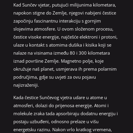
Kad Sunčev vjetar, putujući milijunima kilometara,
napokon stigne do Zemlje, njegovi nabijeni čestice
započinju fascinantnu interakciju s gornjim
slojevima atmosfere. U ovom složenom procesu,
čestice visoke energije, najčešće elektroni i protoni,
ulaze u kontakt s atomima dušika i kisika koji se
nalaze na visinama između 80 i 300 kilometara
iznad površine Zemlje. Magnetno polje, koje
okružuje naš planet, usmjerava ih prema polarnim
područjima, gdje su uvjeti za ovu pojavu
najizraženiji.
Kada čestice Sunčevog vjetra udare u atome u
atmosferi, dolazi do prijenosa energije. Atomi i
molekule zraka tada apsorbiraju dodatnu energiju i
postaju uzbuđeni, odnosno prelaze u višu
energetsku razinu. Nakon vrlo kratkog vremena,