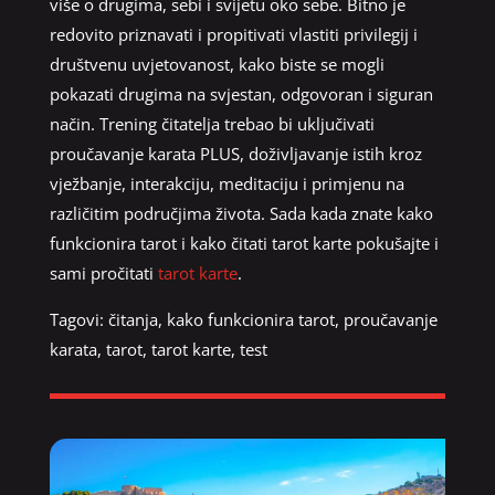
više o drugima, sebi i svijetu oko sebe. Bitno je
redovito priznavati i propitivati ​​vlastiti privilegij i
društvenu uvjetovanost, kako biste se mogli
pokazati drugima na svjestan, odgovoran i siguran
način. Trening čitatelja trebao bi uključivati ​​
proučavanje karata PLUS, doživljavanje istih kroz
vježbanje, interakciju, meditaciju i primjenu na
različitim područjima života. Sada kada znate kako
funkcionira tarot i kako čitati tarot karte pokušajte i
sami pročitati
tarot karte
.
Tagovi:
čitanja
,
kako funkcionira tarot
,
proučavanje
karata
,
tarot
,
tarot karte
,
test