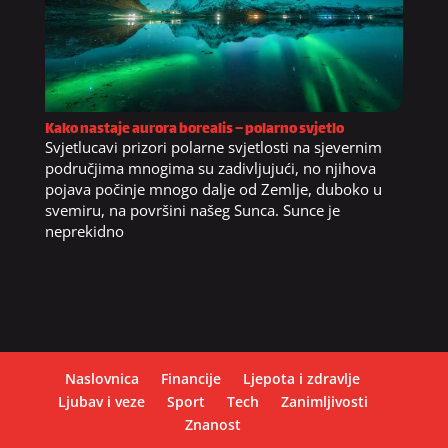
Kako nastaje aurora borealis – polarno svjetlo
Svjetlucavi prizori polarne svjetlosti na sjevernim
područjima mnogima su zadivljujući, no njihova
pojava počinje mnogo dalje od Zemlje, duboko u
svemiru, na površini našeg Sunca. Sunce je
neprekidno
Naslovnica
Financije
Ljepota i zdravlje
Ljubav i veze
Sport
Tech
Zanimljivosti
Znanost