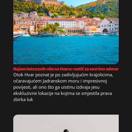
Najam luksuznih vila na Hvaru: vodič za savršen odmor
Otok Hvar poznat je po zadivljujućim krajolicima,
očaravajućem Jadranskom moru i impresivnoj
povijesti, ali ono što ga uistinu izdvaja jesu
ekskluzivne lokacije na kojima se smjestila prava
zbirka luk