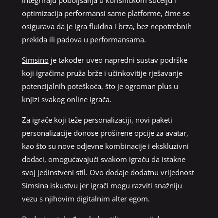
optimizacija performansi same platforme, čime se
osigurava da je igra fluidna i brza, bez nepotrebnih
prekida ili padova u performansama.
Simsino
je također uveo napredni sustav podrške
koji igračima pruža brže i učinkovitije rješavanje
potencijalnih poteškoća, što je ogroman plus u
knjizi svakog online igrača.
Za igrače koji teže personalizaciji, novi paketi
personalizacije donose proširene opcije za avatar,
kao što su nove odjevne kombinacije i ekskluzivni
dodaci, omogućavajući svakom igraču da istakne
svoj jedinstveni stil. Ovo dodaje dodatnu vrijednost
Simsina iskustvu jer igrači mogu razviti snažniju
vezu s njihovim digitalnim alter egom.