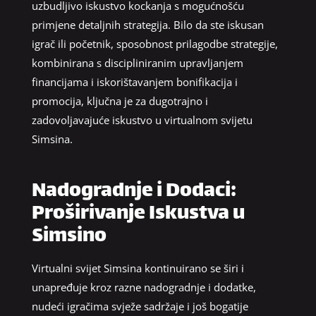
uzbudljivo iskustvo kockanja s mogućnošću
primjene detaljnih strategija. Bilo da ste iskusan
igrač ili početnik, sposobnost prilagodbe strategije,
kombinirana s discipliniranim upravljanjem
financijama i iskorištavanjem bonifikacija i
promocija, ključna je za dugotrajno i
zadovoljavajuće iskustvo u virtualnom svijetu
Simsina.
Nadogradnje i Dodaci:
Proširivanje Iskustva u
Simsino
Virtualni svijet Simsina kontinuirano se širi i
unapređuje kroz razne nadogradnje i dodatke,
nudeći igračima svježe sadržaje i još bogatije