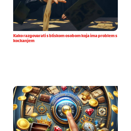
Kako razgovarati s bliskom osobom koja ima problem s
kockanjem
Prije nego što započnete razgovor s bliskom
osobom za koju sumnjate da ima problem s
kockanjem, važno je dobro se pripremiti. Priprema
za iskren i podržavajući razgovor zahtijeva
razumijevanje same ov