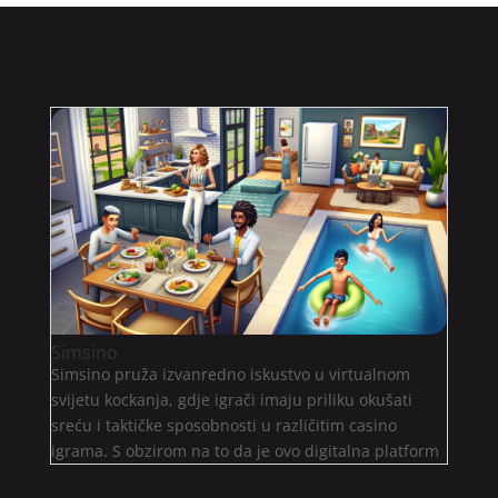
Simsino
Simsino pruža izvanredno iskustvo u virtualnom
svijetu kockanja, gdje igrači imaju priliku okušati
sreću i taktičke sposobnosti u različitim casino
igrama. S obzirom na to da je ovo digitalna platform