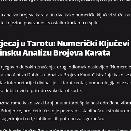
a analiza brojeva karata otkriva kako numerički ključevi služe kao
te i njezinu povezanost s ostalim kartama u špilu.
ecaj u Tarotu: Numerički Ključevi
insku Analizu Brojeva Karata
i njegovih dubokih značenja, drugi odlomak naslovljen “Numerološ
ra kao Alat za Dubinsku Analizu Brojeva Karata” istražuje kako se
tav interpretacije i divinacije. U tarot centar, numerologija nije
 dublji uvid u prirodu svake tarot karte.
matramo kako svaki broj unutar tarot špila nosi određenu vibracij
Primjerice, broj četiri često je povezan s stabilnošću i strukturo
sugerirajući red, stabilnost ili potrebu za sigurnošću.
a: Dubinska Analiza Brojeva Karata
omogućava nam da povežemo ta