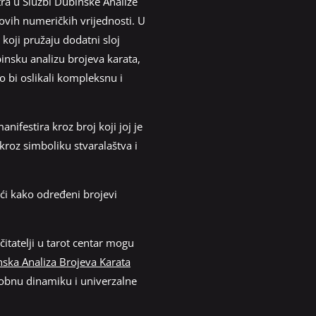
ra u Službi Dubinske Analize
ovih numeričkih vrijednosti. U
koji pružaju dodatni sloj
nsku analizu brojeva karata,
 bi oslikali kompleksnu i
nifestira kroz broj koji joj je
kroz simboliku stvaralaštva i
ući kako određeni brojevi
itatelji u tarot centar mogu
nska Analiza Brojeva Karata
sobnu dinamiku i univerzalne