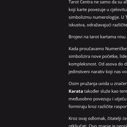
Tarot Centra ne samo da su al
koji karte povezuje u cjelovitu
simbolizmu numerologije. U Ta
iskustva, odražavajući različit
Brojevi na tarot kartama nisu 
Kada proučavamo Numeričke Kl
simbolizira nove početke, lide
kompleksnost. Od asova do des
jedinstveni narativ koji nas v
Osim pružanja uvida u značen
Karata
također služe kao tem
međusobno povezuju i utječu 
formiraju kroz različite raspo
Kroz ovaj odlomak, čitatelji ć
otključati. Ovo znanje je neop