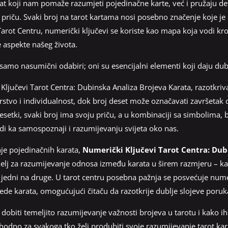
at koji nam pomaže razumjeti pojedinačne karte, već i pružaju det
 priču. Svaki broj na tarot kartama nosi posebno značenje koje je u
rot Centru, numerički ključevi se koriste kao mapa koja vodi kro
e aspekte našeg života.
samo nasumični odabiri; oni su esencijalni elementi koji daju dubl
jučevi Tarot Centra: Dubinska Analiza Brojeva Karata, razotkri
rstvo i individualnost, dok broj deset može označavati završetak ci
etki, svaki broj ima svoju priču, a u kombinaciji sa simbolima, b
odi ka samospoznaji i razumijevanju svijeta oko nas.
je pojedinačnih karata,
Numerički Ključevi Tarot Centra: Dub
elj za razumijevanje odnosa između karata u širem razmjeru – kak
jedni na druge. U tarot centru posebna pažnja se posvećuje nume
rede karata, omogućujući čitaču da razotkrije dublje slojeve poruk
e dobiti temeljito razumijevanje važnosti brojeva u tarotu i kako 
hodno za svakoga tko želi produbiti svoje razumijevanje tarot karata