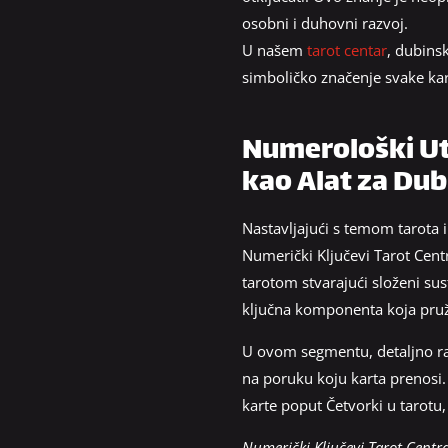
osobni i duhovni razvoj.
U našem
tarot centar
, dubinsk
simboličko značenje svake kar
Numerološki Utj
kao Alat za Dub
Nastavljajući s temom tarota 
Numerički Ključevi Tarot Cent
tarotom stvarajući složeni sus
ključna komponenta koja pruža
U ovom segmentu, detaljno raz
na poruku koju karta prenosi. 
karte poput Četvorki u tarotu, 
Numerički Ključevi Tarot Centr