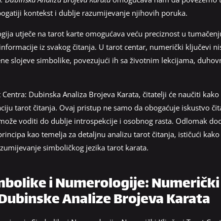
gatiji kontekst i dublje razumijevanje njihovih poruka.
ija utječe na tarot karte omogućava veću preciznost u tumačenju
 informacije iz svakog čitanja. U tarot centar, numerički ključevi n
ožene slojeve simbolike, povezujući ih sa životnim lekcijama, duh
Centra: Dubinska Analiza Brojeva Karata, čitatelji će naučiti kak
aciju tarot čitanja. Ovaj pristup ne samo da obogaćuje iskustvo čita
 može voditi do dublje introspekcije i osobnog rasta. Odlomak do
ncipa kao temelja za detaljnu analizu tarot čitanja, ističući kako
zumijevanje simboličkog jezika tarot karata.
bolike i Numerologije: Numerički 
 Dubinske Analize Brojeva Karata