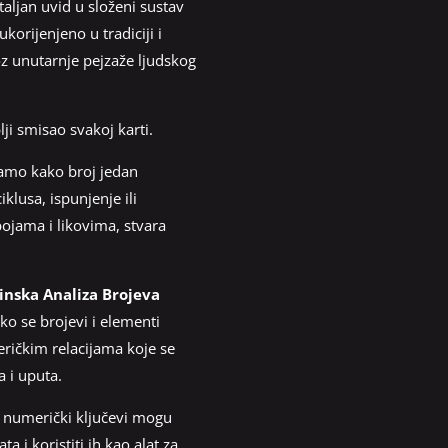
aljan uvid u složeni sustav
korijenjeno u tradiciji i
z unutarnje pejzaže ljudskog
ji smisao svakoj karti.
vamo kako broj jedan
klusa, ispunjenje ili
ojama i likovima, stvara
inska Analiza Brojeva
o se brojevi i elementi
ričkim relacijama koje se
a i uputa.
ih numerički ključevi mogu
 i koristiti ih kao alat za