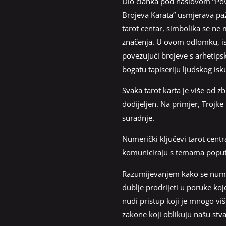
Dio članka pod naslovom “Pove
Brojeva Karata” usmjerava paž
tarot centar, simbolika se ne 
značenja. U ovom odlomku, is
povezujući brojeve s arhetips
bogatu tapiseriju ljudskog isk
Svaka tarot karta je više od zb
dodijeljen. Na primjer, Trojke
suradnje.
Numerički ključevi tarot centr
komuniciraju s temama poput i
Razumijevanjem kako se numerič
dublje prodrijeti u poruke koj
nudi pristup koji je mnogo v
zakone koji oblikuju našu stva