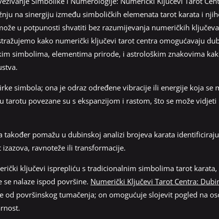
zivanje Simbolike i Numerologije: Numerički Ključevi Tarot Cent
nju na sinergiju između simboličkih elemenata tarot karata i njih
može u potpunosti shvatiti bez razumijevanja numeričkih ključeva 
tražujemo kako numerički ključevi tarot centra omogućavaju dubi
kim simbolima, elementima prirode, i astrološkim znakovima kako
ustva.
irke simbola; ona je odraz određene vibracije ili energije koja se ma
 u tarotu povezane su s ekspanzijom i rastom, što se može vidjeti 
a također pomažu u dubinskoj analizi brojeva karata identificiraj
zazova, ravnoteže ili transformacije.
ki ključevi isprepliću s tradicionalnim simbolima tarot karata, č
e se nalaze ispod površine.
Numerički Ključevi Tarot Centra: Dubi
iše od površinskog tumačenja; on omogućuje slojevit pogled na o
rnost.