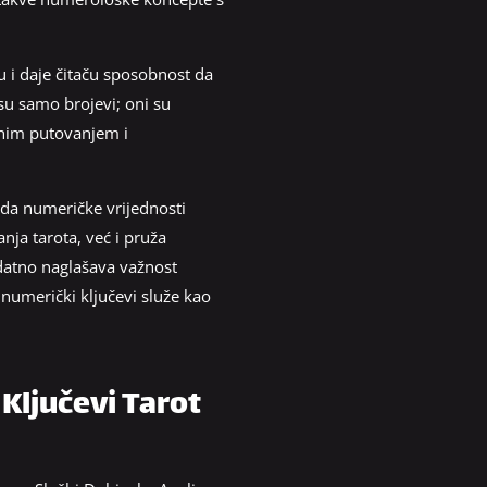
 i daje čitaču sposobnost da
isu samo brojevi; oni su
ovnim putovanjem i
o da numeričke vrijednosti
nja tarota, već i pruža
datno naglašava važnost
 numerički ključevi služe kao
Ključevi Tarot