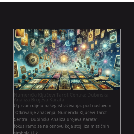
Numerički Ključevi Tarot Centra: Dubinska
Analiza Brojeva Karata
U prvom dijelu našeg istraživanja, pod naslovom
“Otkrivanje Značenja: Numerički Ključevi Tarot
Centra i Dubinska Analiza Brojeva Karata”,
fokusiramo se na osnovu koja stoji iza mističnih
simbola i lik