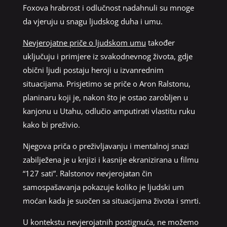
Foxova hrabrost i odlučnost nadahnuli su mnoge
da vjeruju u snagu ljudskog duha i umu.
Nevjerojatne priče o ljudskom umu
također
uključuju i primjere iz svakodnevnog života, gdje
obični ljudi postaju heroji u izvanrednim
situacijama. Prisjetimo se priče o Aron Ralstonu,
planinaru koji je, nakon što je ostao zarobljen u
kanjonu u Utahu, odlučio amputirati vlastitu ruku
kako bi preživio.
Njegova priča o preživljavanju i mentalnoj snazi
zabilježena je u knjizi i kasnije ekranizirana u filmu
“127 sati”. Ralstonov nevjerojatan čin
samospašavanja pokazuje koliko je ljudski um
moćan kada je suočen sa situacijama života i smrti.
U kontekstu nevjerojatnih postignuća, ne možemo