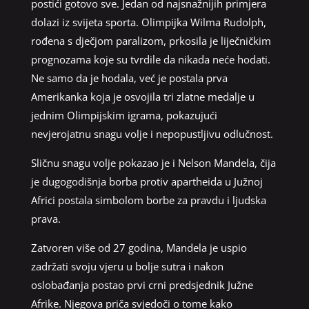
postići gotovo sve. Jedan od najsnažnijih primjera
dolazi iz svijeta sporta. Olimpijka Wilma Rudolph,
rođena s dječjom paralizom, prkosila je liječničkim
prognozama koje su tvrdile da nikada neće hodati.
Ne samo da je hodala, već je postala prva
Amerikanka koja je osvojila tri zlatne medalje u
jednim Olimpijskim igrama, pokazujući
nevjerojatnu snagu volje i nepopustljivu odlučnost.
Sličnu snagu volje pokazao je i Nelson Mandela, čija
je dugogodišnja borba protiv apartheida u Južnoj
Africi postala simbolom borbe za pravdu i ljudska
prava.
Zatvoren više od 27 godina, Mandela je uspio
zadržati svoju vjeru u bolje sutra i nakon
oslobađanja postao prvi crni predsjednik Južne
Afrike. Njegova priča svjedoči o tome kako