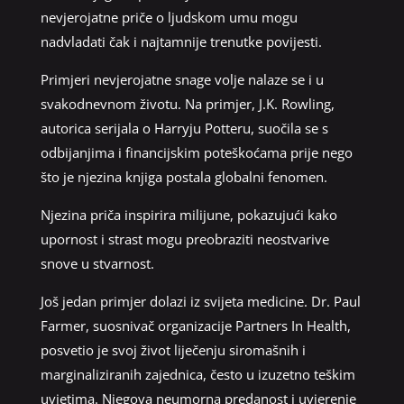
nevjerojatne priče o ljudskom umu mogu
nadvladati čak i najtamnije trenutke povijesti.
Primjeri nevjerojatne snage volje nalaze se i u
svakodnevnom životu. Na primjer, J.K. Rowling,
autorica serijala o Harryju Potteru, suočila se s
odbijanjima i financijskim poteškoćama prije nego
što je njezina knjiga postala globalni fenomen.
Njezina priča inspirira milijune, pokazujući kako
upornost i strast mogu preobraziti neostvarive
snove u stvarnost.
Još jedan primjer dolazi iz svijeta medicine. Dr. Paul
Farmer, suosnivač organizacije Partners In Health,
posvetio je svoj život liječenju siromašnih i
marginaliziranih zajednica, često u izuzetno teškim
uvjetima. Njegova neumorna predanost i uvjerenje