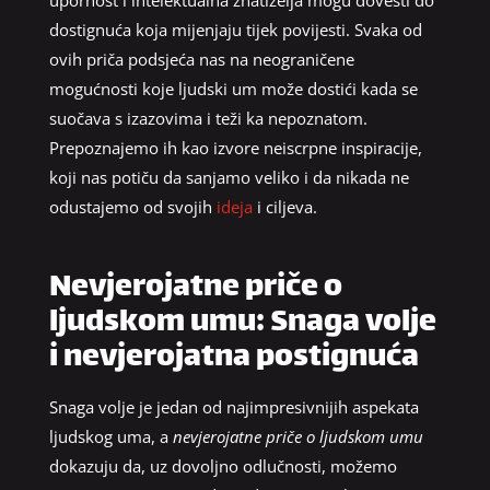
upornost i intelektualna znatiželja mogu dovesti do
dostignuća koja mijenjaju tijek povijesti. Svaka od
ovih priča podsjeća nas na neograničene
mogućnosti koje ljudski um može dostići kada se
suočava s izazovima i teži ka nepoznatom.
Prepoznajemo ih kao izvore neiscrpne inspiracije,
koji nas potiču da sanjamo veliko i da nikada ne
odustajemo od svojih
ideja
i ciljeva.
Nevjerojatne priče o
ljudskom umu: Snaga volje
i nevjerojatna postignuća
Snaga volje je jedan od najimpresivnijih aspekata
ljudskog uma, a
nevjerojatne priče o ljudskom umu
dokazuju da, uz dovoljno odlučnosti, možemo