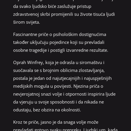
da svako ljudsko biće zaslužuje pristup
zdravstvenoj skrbi promijenili su živote tisuća ljudi
širom svijeta.
Fascinantne priče o psihološkim dostignućima
također uključuju pojedince koji su prevladali
osobne tragedije i postigli izvanredne rezultate.
Oprah Winfrey, koja je odrasla u siromaštvu i
suočavala se s brojnim oblicima zlostavljanja,
postala je jedan od najutjecajnijih i najuspješnijih
medijskih mogula u povijesti. Njezina priča o
nevjerojatnoj snazi volje i otpornosti inspirira ljude
da vjeruju u svoje sposobnosti i da nikada ne
odustaju, bez obzira na okolnosti.
Kroz te priče, jasno je da snaga volje može
prevladati gotovo svaku prepreku. Ljudski um, kada