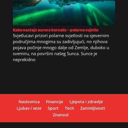
Kako nastaje aurora borealis – polarno svjetlo
Svjetlucavi prizori polarne svjetlosti na sjevernim
područjima mnogima su zadivljujući, no njihova
pojava počinje mnogo dalje od Zemlje, duboko u
svemiru, na površini našeg Sunca. Sunce je
neprekidno
Naslovnica
Financije
Ljepota i zdravlje
Ljubav i veze
Sport
Tech
Zanimljivosti
Znanost