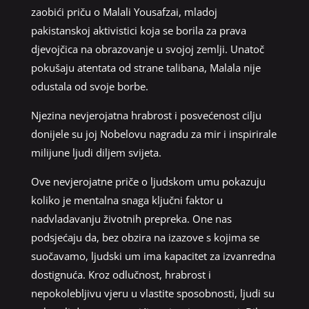
zaobići priču o Malali Yousafzai, mladoj
pakistanskoj aktivistici koja se borila za prava
djevojčica na obrazovanje u svojoj zemlji. Unatoč
pokušaju atentata od strane talibana, Malala nije
odustala od svoje borbe.
Njezina nevjerojatna hrabrost i posvećenost cilju
donijele su joj Nobelovu nagradu za mir i inspirirale
milijune ljudi diljem svijeta.
Ove nevjerojatne priče o ljudskom umu pokazuju
koliko je mentalna snaga ključni faktor u
nadvladavanju životnih prepreka. One nas
podsjećaju da, bez obzira na izazove s kojima se
suočavamo, ljudski um ima kapacitet za izvanredna
dostignuća. Kroz odlučnost, hrabrost i
nepokolebljivu vjeru u vlastite sposobnosti, ljudi su