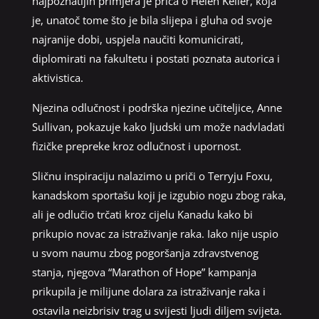
najpoznatijih primjera je priča o Helen Keller, koja
je, unatoč tome što je bila slijepa i gluha od svoje
najranije dobi, uspjela naučiti komunicirati,
diplomirati na fakultetu i postati poznata autorica i
aktivistica.
Njezina odlučnost i podrška njezine učiteljice, Anne
Sullivan, pokazuje kako ljudski um može nadvladati
fizičke prepreke kroz odlučnost i upornost.
Sličnu inspiraciju nalazimo u priči o Terryju Foxu,
kanadskom sportašu koji je izgubio nogu zbog raka,
ali je odlučio trčati kroz cijelu Kanadu kako bi
prikupio novac za istraživanje raka. Iako nije uspio
u svom naumu zbog pogoršanja zdravstvenog
stanja, njegova “Marathon of Hope” kampanja
prikupila je milijune dolara za istraživanje raka i
ostavila neizbrisiv trag u svijesti ljudi diljem svijeta.