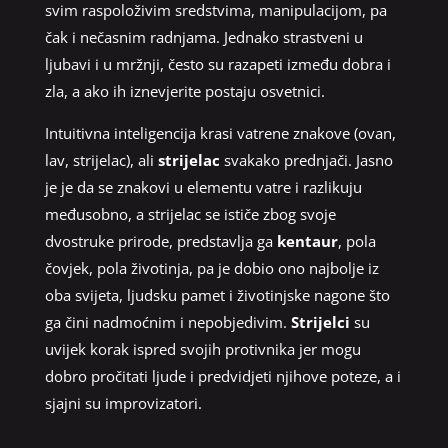
svim raspoloživim sredstvima, manipulacijom, pa
čak i nečasnim radnjama. Jednako strastveni u
ljubavi i u mržnji, često su razapeti između dobra i
zla, a ako ih iznevjerite postaju osvetnici.
Intuitivna inteligencija krasi vatrene znakove (ovan,
lav, strijelac), ali
strijelac
svakako prednjači. Jasno
je je da se znakovi u elementu vatre i razlikuju
međusobno, a strijelac se ističe zbog svoje
dvostruke prirode, predstavlja ga
kentaur
, pola
čovjek, pola životinja, pa je dobio ono najbolje iz
oba svijeta, ljudsku pamet i životinjske nagone što
ga čini nadmoćnim i nepobjedivim.
Strijelci
su
uvijek korak ispred svojih protivnika jer mogu
dobro pročitati ljude i predvidjeti njihove poteze, a i
sjajni su improvizatori.