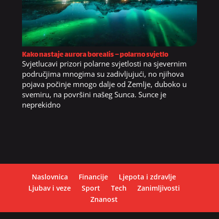
Kako nastaje aurora borealis – polarno svjetlo
Svjetlucavi prizori polarne svjetlosti na sjevernim
područjima mnogima su zadivljujući, no njihova
pojava počinje mnogo dalje od Zemlje, duboko u
svemiru, na površini našeg Sunca. Sunce je
neprekidno
Naslovnica
Financije
Ljepota i zdravlje
Ljubav i veze
Sport
Tech
Zanimljivosti
Znanost