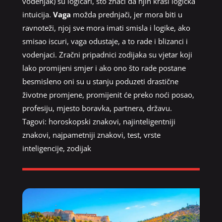
vodenjak) su logičari, što znači da njih krasi logička
intuicija.
Vaga
možda prednjači, jer mora biti u
ravnoteži, njoj sve mora imati smisla i logike, ako
smisao iscuri, vaga odustaje, a to rade i blizanci i
vodenjaci. Zračni pripadnici zodijaka su vjetar koji
lako promijeni smjer i ako ono što rade postane
besmisleno oni su u stanju poduzeti drastične
životne promjene, promijenit će preko noći posao,
profesiju, mjesto boravka, partnera, državu.
Tagovi:
horoskopski znakovi
,
najinteligentniji
znakovi
,
najpametniji znakovi
,
test
,
vrste
inteligencije
,
zodijak