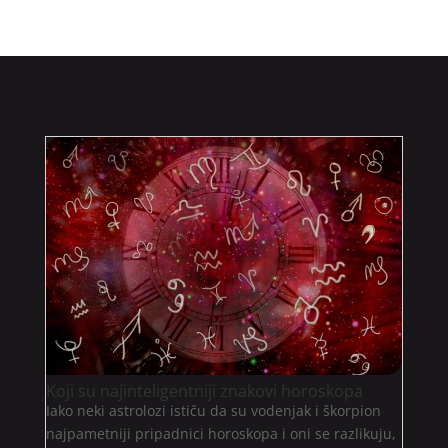
Koji su najinteligentniji znakovi horoskopa
Iako neki astrolozi ističu da su vodenjak i škorpion
najpametniji pripadnici horoskopa i oni se razlikuju,