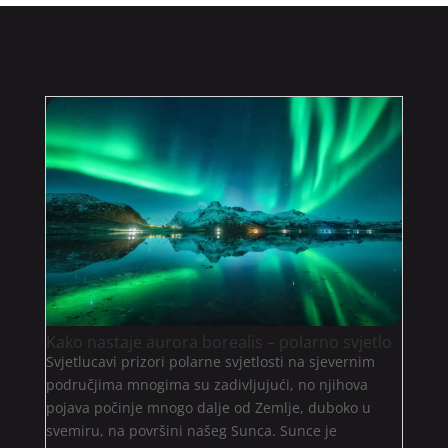
Kako nastaje aurora borealis – polarno svjetlo
Svjetlucavi prizori polarne svjetlosti na sjevernim
područjima mnogima su zadivljujući, no njihova
pojava počinje mnogo dalje od Zemlje, duboko u
svemiru, na površini našeg Sunca. Sunce je