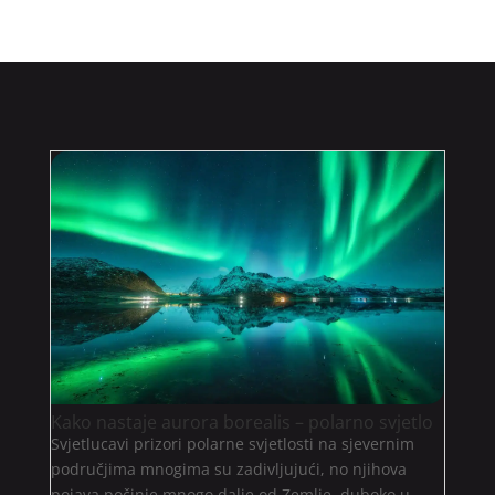
Kako nastaje aurora borealis – polarno svjetlo
Svjetlucavi prizori polarne svjetlosti na sjevernim
područjima mnogima su zadivljujući, no njihova
pojava počinje mnogo dalje od Zemlje, duboko u