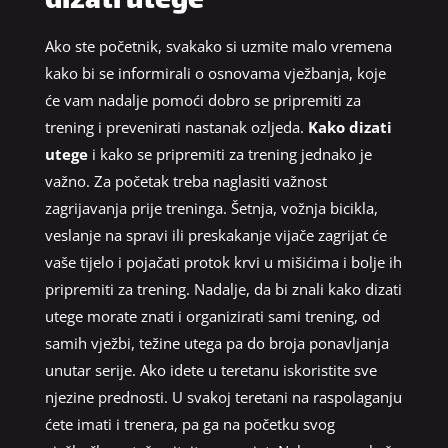
dizati utege
Ako ste početnik, svakako si uzmite malo vremena
kako bi se informirali o osnovama vježbanja, koje
će vam nadalje pomoći dobro se pripremiti za
trening i prevenirati nastanak ozljeda.
Kako dizati
utege
i kako se pripremiti za trening jednako je
važno. Za početak treba naglasiti važnost
zagrijavanja prije treninga. Šetnja, vožnja bicikla,
veslanje na spravi ili preskakanje vijače zagrijat će
vaše tijelo i pojačati protok krvi u mišićima i bolje ih
pripremiti za trening. Nadalje, da bi znali kako dizati
utege morate znati i organizirati sami trening, od
samih vježbi, težine utega pa do broja ponavljanja
unutar serije. Ako idete u teretanu iskoristite sve
njezine prednosti. U svakoj teretani na raspolaganju
ćete imati i trenera, pa ga na početku svog