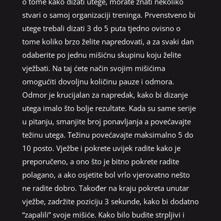
o tome kako dizati utege, morate znati nekoliko
stvari o samoj organizaciji treninga. Prvenstveno bi
utege trebali dizati 3 do 5 puta tjedno ovisno o
tome koliko brzo želite napredovati, a za svaki dan
odaberite po jednu mišićnu skupinu koju želite
vježbati. Na taj ćete način svojim mišićima
omogućiti dovoljnu količinu pauze i odmora.
Odmor je krucijalan za napredak, kako bi dizanje
utega imalo što bolje rezultate. Kada su same serije
u pitanju, smanjite broj ponavljanja a povećavajte
težinu utega. Težinu povećavajte maksimalno 5 do
10 posto. Vježbe i pokrete uvijek radite kako je
preporučeno, a ono što je bitno pokrete radite
polagano, a ako osjetite bol vrlo vjerovatno nešto
ne radite dobro. Također na kraju pokreta unutar
vježbe, zadržite poziciju 3 sekunde, kako bi dodatno
“zapalili” svoje mišiće. Kako bilo budite strpljivi i