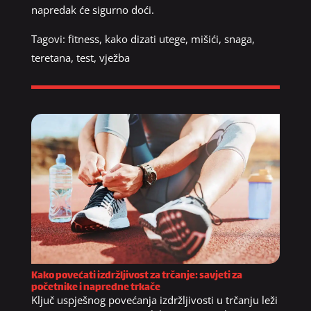
napredak će sigurno doći.
Tagovi:
fitness
,
kako dizati utege
,
mišići
,
snaga
,
teretana
,
test
,
vježba
Kako povećati izdržljivost za trčanje: savjeti za
početnike i napredne trkače
Ključ uspješnog povećanja izdržljivosti u trčanju leži