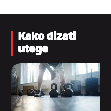
Kako dizati
utege