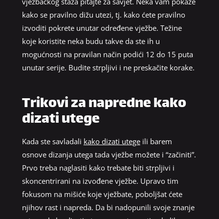
vježbačkog staža pitajte za savjet. Neka vam pokaže
kako se pravilno dižu utezi, tj. kako ćete pravilno
izvoditi pokrete unutar određene vježbe. Težine
koje koristite neka budu takve da ste ih u
mogućnosti na pravilan način podići 12 do 15 puta
unutar serije. Budite strpljivi i ne preskačite korake.
Trikovi za napredne kako
dizati utege
Kada ste savladali
kako dizati utege
ili barem
osnove dizanja utega tada vježbe možete i “začiniti”.
Prvo treba naglasiti kako trebate biti strpljivi i
skoncentrirani na izvođene vježbe. Upravo tim
fokusom na mišiće koje vježbate, poboljšat ćete
njihov rast i napreda. Da bi nadopunili svoje znanje