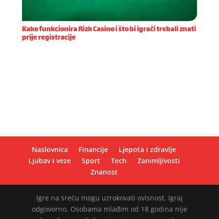
Kako funkcionira Rizk Casino i što bi igrači trebali znati
prije registracije
Registracija na Rizk Casino platformi prvi je korak
prema uzbudljivom iskustvu online igranja. Proces
otvaranja računa dizajniran je tako da bude brz i
jednostavan, a korisnika vodi kroz nekoliko osno
Naslovnica
Financije
Ljepota i zdravlje
Ljubav i veze
Sport
Tech
Zanimljivosti
Znanost
Igre na sreću mogu uzrokovati ovisnost. Igraj
odgovorno. Osobama mlađim od 18 godina nije