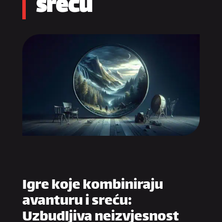
sreću
Igre koje kombiniraju
avanturu i sreću:
Uzbudljiva neizvjesnost