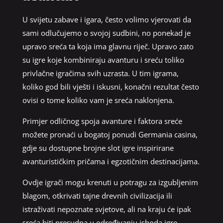
U svijetu zabave i igara, često volimo vjerovati da
sami odlučujemo o svojoj sudbini, no ponekad je
upravo sreća ta koja ima glavnu riječ. Upravo zato
su igre koje kombiniraju avanturu i sreću toliko
privlačne igračima svih uzrasta. U tim igrama,
koliko god bili vješti i iskusni, konačni rezultat često
ovisi o tome koliko vam je sreća naklonjena.
Primjer odličnog spoja avanture i faktora sreće
možete pronaći u bogatoj ponudi Germania casina,
gdje su dostupne brojne slot igre inspirirane
avanturističkim pričama i egzotičnim destinacijama.
Ovdje igrači mogu krenuti u potragu za izgubljenim
blagom, otkrivati tajne drevnih civilizacija ili
istraživati nepoznate svjetove, ali na kraju će ipak
sreća biti presudna u određivanju ishoda igre.