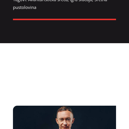
pustolovina