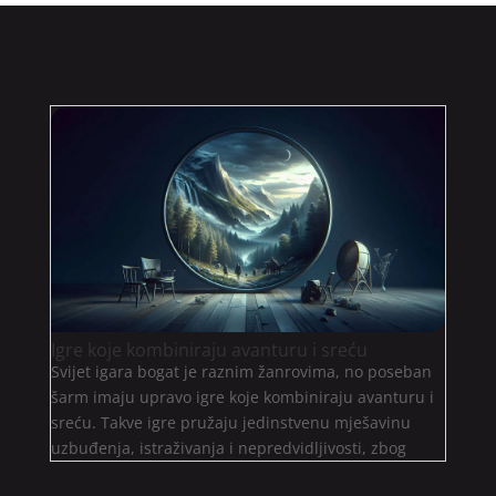
Igre koje kombiniraju avanturu i sreću
Svijet igara bogat je raznim žanrovima, no poseban
šarm imaju upravo igre koje kombiniraju avanturu i
sreću. Takve igre pružaju jedinstvenu mješavinu
uzbuđenja, istraživanja i nepredvidljivosti, zbog