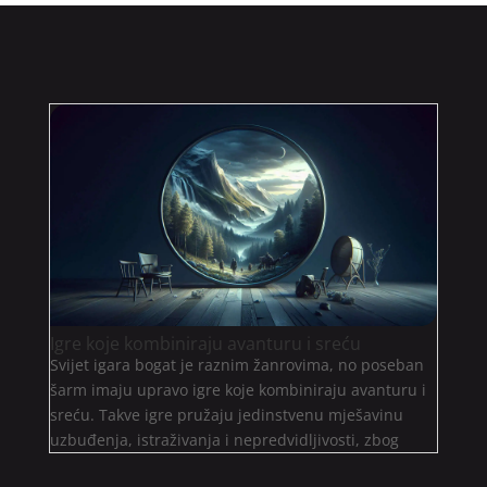
Igre koje kombiniraju avanturu i sreću
Svijet igara bogat je raznim žanrovima, no poseban
šarm imaju upravo igre koje kombiniraju avanturu i
sreću. Takve igre pružaju jedinstvenu mješavinu
uzbuđenja, istraživanja i nepredvidljivosti, zbog