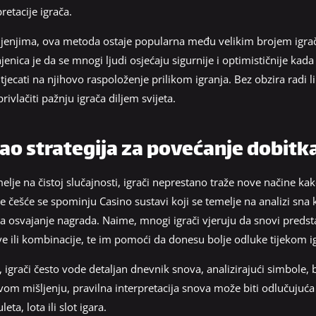
retacije igrača.
šljenjima, ova metoda ostaje popularna među velikim brojem igra
enica je da se mnogi ljudi osjećaju sigurnije i optimističnije kada s
tjecati na njihovo raspoloženje prilikom igranja. Bez obzira radi li 
privlačiti pažnju igrača diljem svijeta.
ao strategija za povećanje dobitka
melje na čistoj slučajnosti, igrači neprestano traže nove načine kak
e češće se spominju Casino sustavi koji se temelje na analizi sna 
za osvajanje nagrada. Naime, mnogi igrači vjeruju da snovi predst
e ili kombinacije, te im pomoći da donesu bolje odluke tijekom i
, igrači često vode detaljan dnevnik snova, analizirajući simbole, 
vom mišljenju, pravilna interpretacija snova može biti odlučujuć
eta, lota ili slot igara.