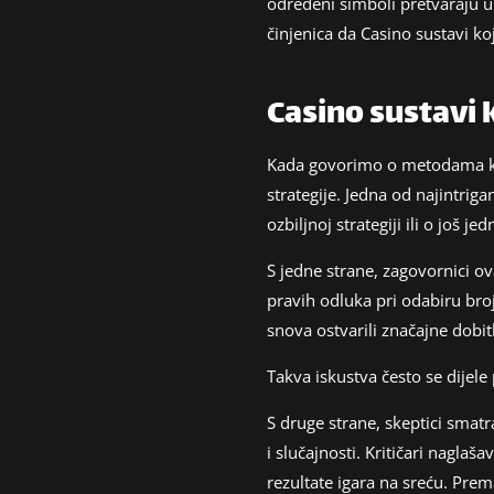
određeni simboli pretvaraju u b
činjenica da Casino sustavi koj
Casino sustavi k
Kada govorimo o metodama koje
strategije. Jedna od najintrig
ozbiljnoj strategiji ili o još
S jedne strane, zagovornici o
pravih odluka pri odabiru broj
snova ostvarili značajne dobit
Takva iskustva često se dijel
S druge strane, skeptici smatr
i slučajnosti. Kritičari nagl
rezultate igara na sreću. Prem