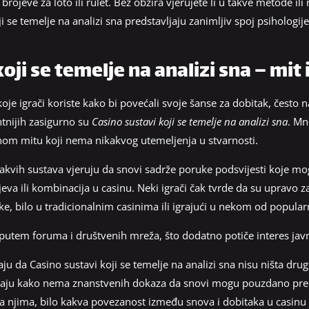
rojeve za loto ili rulet. Bez obzira vjerujete li u takve metode ili
i se temelje na analizi sna predstavljaju zanimljiv spoj psihologije,
oji se temelje na analizi sna – mit 
 igrači koriste kako bi povećali svoje šanse za dobitak, često 
antnijih zasigurno su
Casino sustavi koji se temelje na analizi sna
. Mn
 jednom mitu koji nema nikakvog utemeljenja u stvarnosti.
vakvih sustava vjeruju da snovi sadrže poruke podsvijesti koje 
eva ili kombinacija u casinu. Neki igrači čak tvrde da su upravo zah
ke, bilo u tradicionalnim casinima ili igrajući u nekom od popular
e putem foruma i društvenih mreža, što dodatno potiče interes jav
aju da Casino sustavi koji se temelje na analizi sna nisu ništa dr
ašavaju kako nema znanstvenih dokaza da snovi mogu pouzdano pred
a njima, bilo kakva povezanost između snova i dobitaka u casinu re