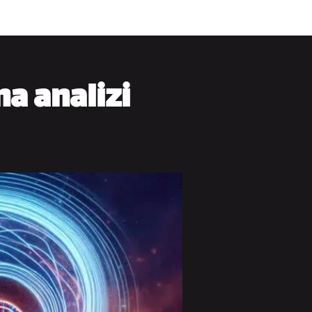
na analizi