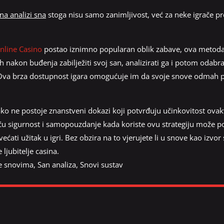
na analizi sna
stoga nisu samo zanimljivost, već za neke igrače pre
nline Casino
postao iznimno popularan oblik zabave, ova metoda
akon buđenja zabilježiti svoj san, analizirati ga i potom odabrati 
 Ova brza dostupnost igara omogućuje im da svoje snove odmah pr
ako ne postoje znanstveni dokazi koji potvrđuju učinkovitost ov
eću sigurnost i samopouzdanje kada koriste ovu strategiju može po
ati užitak u igri. Bez obzira na to vjerujete li u snove kao izvor s
e ljubitelje casina.
e snovima
,
San analiza
,
Snovi sustav