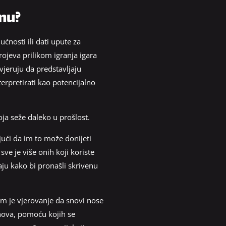
inu?
ćnosti ili dati upute za
rojeva prilikom igranja igara
 vjeruju da predstavljaju
erpretirati kao potencijalno
ja seže daleko u prošlost.
jući da im to može donijeti
ve je više onih koji koriste
raju kako bi pronašli skrivenu
o im je vjerovanje da snovi nose
snova, pomoću kojih se