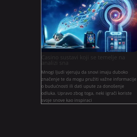
Casino sustavi koji se temelje na
analizi sna
Mnogi ljudi vjeruju da snovi imaju duboko
značenje te da mogu pružiti važne informacije
o budućnosti ili dati upute za donošenje
odluka. Upravo zbog toga, neki igrači koriste
svoje snove kao inspiraci