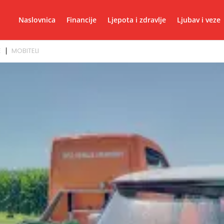
Naslovnica
Financije
Ljepota i zdravlje
Ljubav i veze