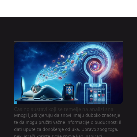
Casino sustavi koji se temelje na analizi sna
Mnogi ljudi vjeruju da snovi imaju duboko značenje
te da mogu pružiti važne informacije o budućnosti ili
dati upute za donošenje odluka. Upravo zbog toga,
neki igrači koriste svoje snove kao inspiraci