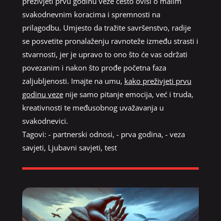
preživjeti prvu godinu veze često ovisi o malim
svakodnevnim koracima i spremnosti na
prilagodbu. Umjesto da tražite savršenstvo, radije
se posvetite pronalaženju ravnoteže između strasti i
stvarnosti, jer je upravo to ono što će vas održati
povezanim i nakon što prođe početna faza
zaljubljenosti. Imajte na umu,
kako preživjeti prvu
godinu veze
nije samo pitanje emocija, već i truda,
kreativnosti te međusobnog uvažavanja u
svakodnevici.
Tagovi:
- partnerski odnosi
,
- prva godina
,
- veza
savjeti
,
Ljubavni savjeti
,
test