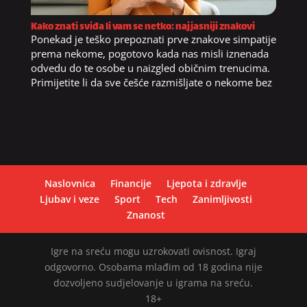
Kako znati sviđa li vam se netko: najjasniji znakovi
Ponekad je teško prepoznati prve znakove simpatije
prema nekome, pogotovo kada nas misli iznenada
odvedu do te osobe u naizgled običnim trenucima.
Primijetite li da sve češće razmišljate o nekome bez
Naslovnica
Financije
Ljepota i zdravlje
Ljubav i veze
Sport
Tech
Zanimljivosti
Znanost
Igre na sreću mogu uzrokovati ovisnost. Igraj
odgovorno. Osobama mlađim od 18 godina nije
dozvoljeno sudjelovanje u igrama na sreću.
18+