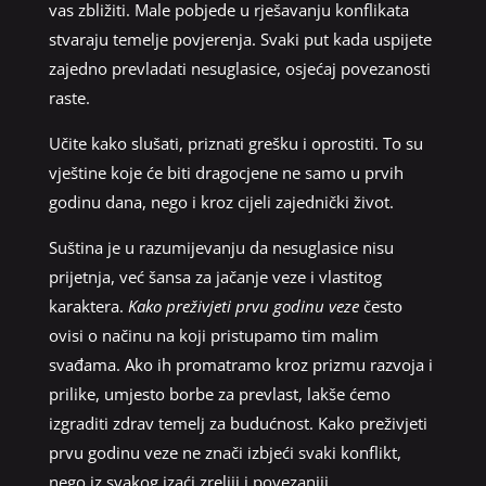
vas zbližiti. Male pobjede u rješavanju konflikata
stvaraju temelje povjerenja. Svaki put kada uspijete
zajedno prevladati nesuglasice, osjećaj povezanosti
raste.
Učite kako slušati, priznati grešku i oprostiti. To su
vještine koje će biti dragocjene ne samo u prvih
godinu dana, nego i kroz cijeli zajednički život.
Suština je u razumijevanju da nesuglasice nisu
prijetnja, već šansa za jačanje veze i vlastitog
karaktera.
Kako preživjeti prvu godinu veze
često
ovisi o načinu na koji pristupamo tim malim
svađama. Ako ih promatramo kroz prizmu razvoja i
prilike, umjesto borbe za prevlast, lakše ćemo
izgraditi zdrav temelj za budućnost. Kako preživjeti
prvu godinu veze ne znači izbjeći svaki konflikt,
nego iz svakog izaći zreliji i povezaniji.