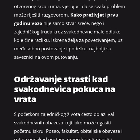
otvorenog srca i uma, vjerujući da se svaki problem
može riješiti razgovorom.
Kako preživjeti prvu
godinu veze
nije samo stvar sreće, nego i
zajedničkog truda kroz svakodnevne male odluke
koje čine razliku. Iskrena želja za povezivanjem, uz
međusobno poštovanje i podršku, najbolji su
saveznici na ovom putovanju.
Održavanje strasti kad
svakodnevica pokuca na
vrata
S početkom zajedničkog života često dolazi val
svakodnevnih obaveza koji lako može ugasiti
početnu iskru. Posao, fakultet, obiteljske obaveze i
rutina ponekad postanu prepreka intimnosti i