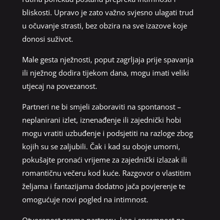
bliskosti. Upravo je zato važno svjesno ulagati trud
u očuvanje strasti, bez obzira na sve izazove koje
donosi suživot.
Male gesta nježnosti, poput zagrljaja prije spavanja
ili nježnog dodira tijekom dana, mogu imati veliki
utjecaj na povezanost.
Partneri ne bi smjeli zaboraviti na spontanost –
neplanirani izlet, iznenađenje ili zajednički hobi
mogu vratiti uzbuđenje i podsjetiti na razloge zbog
kojih su se zaljubili. Čak i kad su oboje umorni,
pokušajte pronaći vrijeme za zajednički izlazak ili
romantičnu večeru kod kuće. Razgovor o vlastitim
željama i fantazijama dodatno jača povjerenje te
omogućuje novi pogled na intimnost.
Otvorenost prema partneru, kao i spremnost na