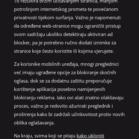
To rezultira bržim učitavanjem stranica, manjom
potrošnjom internetskog prometa te povećanom
privatnosti tijekom surfanja. Važno je napomenuti
da određene web-stranice mogu ograničiti pristup
svom sadržaju ukoliko detektiraju aktiviran ad
blocker, pa je potrebno ručno dodati iznimke za
stranice koje često koristite ili kojima vjerujete.
Za korisnike mobilnih uređaja, mnogi preglednici
već imaju ugrađene opcije za blokiranje skočnih
oglasa, dok se za dodatnu zaštitu preporučuje
korištenje aplikacija posebno namijenjenih
blokiranju reklama. Iako ovi alati znatno olakšavaju
proces, važno je redovito ažurirati preglednik i
proširenja kako bi zadržali učinkovitost protiv novih
oblika oglašavanja.
Na kraju, svima koji se pitaju
kako ukloniti