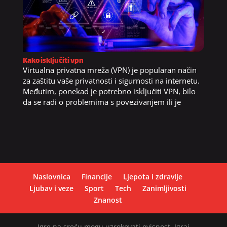
Kako isključiti vpn
Virtualna privatna mreža (VPN) je popularan način
za zaštitu vaše privatnosti i sigurnosti na internetu.
Međutim, ponekad je potrebno isključiti VPN, bilo
da se radi o problemima s povezivanjem ili je
Naslovnica
Financije
Ljepota i zdravlje
Ljubav i veze
Sport
Tech
Zanimljivosti
Znanost
Igre na sreću mogu uzrokovati ovisnost. Igraj