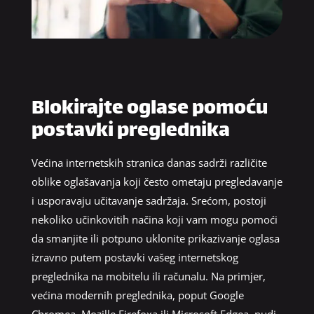
Blokirajte oglase pomoću
postavki preglednika
Većina internetskih stranica danas sadrži različite
oblike oglašavanja koji često ometaju pregledavanje
i usporavaju učitavanje sadržaja. Srećom, postoji
nekoliko učinkovitih načina koji vam mogu pomoći
da smanjite ili potpuno uklonite prikazivanje oglasa
izravno putem postavki vašeg internetskog
preglednika na mobitelu ili računalu. Na primjer,
većina modernih preglednika, poput Google
Chromea, Mozille Firefoxa ili Microsoft Edgea, nudi