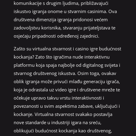
komunikacije s drugim ljudima, približavajući
iskustvo igranja onome u stvarnim casinima. Ova
društvena dimenzija igranja pridonosi većem
zadovoljstvu korisnika, stvaranju prijateljstava te
osjećaju pripadnosti određenoj zajednici.
Zašto su virtualna stvarnost i casino igre budućnost
kockanja? Zato što igračima nude interaktivnu
platformu koja spaja najbolje od digitalnog svijeta i
stvarnog društvenog iskustva. Osim toga, ovakav
oblik igranja može privući mlađu generaciju igrača,
koja je odrastala uz video igre i društvene mreže te
očekuje upravo takvu vrstu interaktivnosti i
povezanosti u svim aspektima zabave, uključujući i
kockanje. Virtualna stvarnost svakako postavlja
nove standarde u industriji igara na sreću,
oblikujući budućnost kockanja kao društvenog,