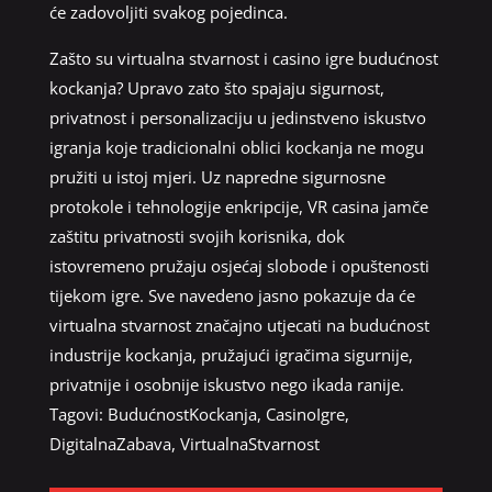
će zadovoljiti svakog pojedinca.
Zašto su virtualna stvarnost i casino igre budućnost
kockanja? Upravo zato što spajaju sigurnost,
privatnost i personalizaciju u jedinstveno iskustvo
igranja koje tradicionalni oblici kockanja ne mogu
pružiti u istoj mjeri. Uz napredne sigurnosne
protokole i tehnologije enkripcije, VR casina jamče
zaštitu privatnosti svojih korisnika, dok
istovremeno pružaju osjećaj slobode i opuštenosti
tijekom igre. Sve navedeno jasno pokazuje da će
virtualna stvarnost značajno utjecati na budućnost
industrije kockanja, pružajući igračima sigurnije,
privatnije i osobnije iskustvo nego ikada ranije.
Tagovi:
BudućnostKockanja
,
CasinoIgre
,
DigitalnaZabava
,
VirtualnaStvarnost