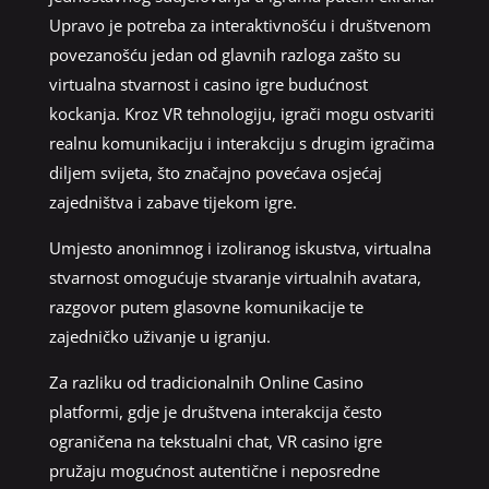
Upravo je potreba za interaktivnošću i društvenom
povezanošću jedan od glavnih razloga zašto su
virtualna stvarnost i casino igre budućnost
kockanja. Kroz VR tehnologiju, igrači mogu ostvariti
realnu komunikaciju i interakciju s drugim igračima
diljem svijeta, što značajno povećava osjećaj
zajedništva i zabave tijekom igre.
Umjesto anonimnog i izoliranog iskustva, virtualna
stvarnost omogućuje stvaranje virtualnih avatara,
razgovor putem glasovne komunikacije te
zajedničko uživanje u igranju.
Za razliku od tradicionalnih Online Casino
platformi, gdje je društvena interakcija često
ograničena na tekstualni chat, VR casino igre
pružaju mogućnost autentične i neposredne