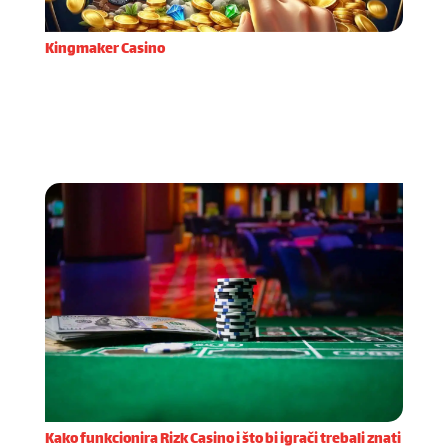
Kingmaker Casino
Kada sam prvi put odlučio isprobati Kingmaker
Casino, privukle su me njihove inovativne značajke
koje se rijetko viđaju na domaćem tržištu online
casina. Već prilikom registracije primijetio sam kolik
Kako funkcionira Rizk Casino i što bi igrači trebali znati