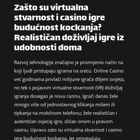
Zašto su virtualna
stvarnost i casino igre
budućnost kockanja?
Realističan doživljaj igre iz
udobnosti doma
Razvoj tehnologije značajno je promijenio način na
koji ljudi pristupaju igrama na sreću. Online Casino
već godinama privlači milijune igrača diljem svijeta,
no tek s pojavom virtualne stvarnosti (VR) doživljaj
igranja dosegao je novu razinu. Igrači danas žele
mnogo više od jednostavnog klikanja mišem ili
tipkanja na mobilnom telefonu; žele realističan i
autentičan osjećaj igre, sličan onom u pravom
casinu. Upravo zato su virtualna stvarnost i casino
igre budućnost kockanja, jer omogućuju