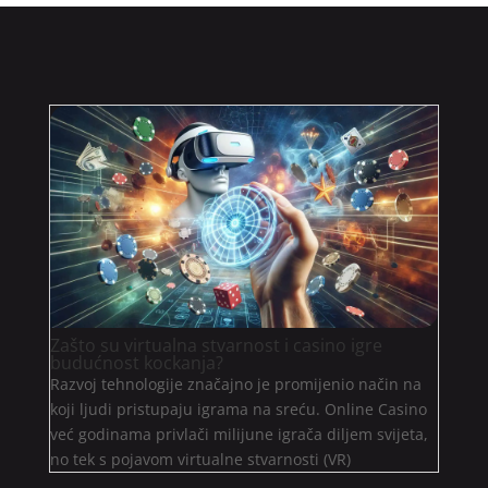
Zašto su virtualna stvarnost i casino igre
budućnost kockanja?
Razvoj tehnologije značajno je promijenio način na
koji ljudi pristupaju igrama na sreću. Online Casino
već godinama privlači milijune igrača diljem svijeta,
no tek s pojavom virtualne stvarnosti (VR)