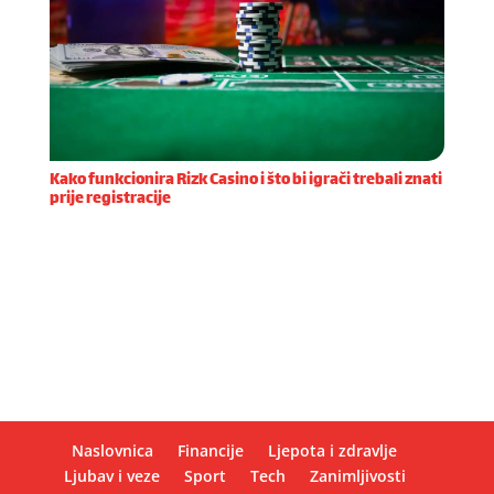
Kako funkcionira Rizk Casino i što bi igrači trebali znati
prije registracije
Registracija na Rizk Casino platformi prvi je korak
prema uzbudljivom iskustvu online igranja. Proces
otvaranja računa dizajniran je tako da bude brz i
jednostavan, a korisnika vodi kroz nekoliko osno
Naslovnica
Financije
Ljepota i zdravlje
Ljubav i veze
Sport
Tech
Zanimljivosti