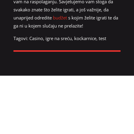
vam na raspolaganju. Savjetujemo vam stoga da
svakako znate što želite igrati, a još važnije, da
unaprijed odredite
budžet
s kojim želite igrati te da
ga ni u kojem slučaju ne prelazite!
Tagovi:
Casino
,
igre na sreću
,
kockarnice
,
test