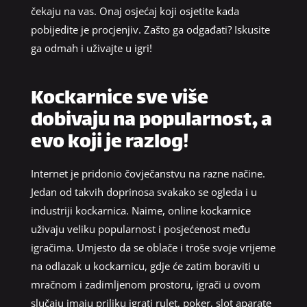
čekaju na vas. Onaj osjećaj koji osjetite kada
pobijedite je procjenjiv. Zašto ga odgađati? Iskusite
ga odmah i uživajte u igri!
Kockarnice sve više
dobivaju na popularnost, a
evo koji je razlog!
Internet je pridonio čovječanstvu na razne načine.
Jedan od takvih doprinosa svakako se ogleda i u
industriji kockarnica. Naime, online kockarnice
uživaju veliku popularnost i posjećenost među
igračima. Umjesto da se oblače i troše svoje vrijeme
na odlazak u kockarnicu, gdje će zatim boraviti u
mračnom i zadimljenom prostoru, igrači u ovom
slučaju imaju priliku igrati rulet, poker, slot aparate