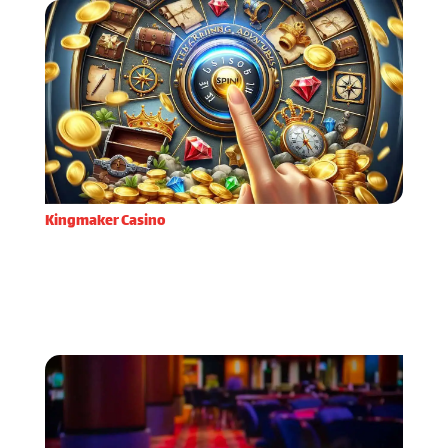
Kingmaker Casino
Kada sam prvi put odlučio isprobati Kingmaker
Casino, privukle su me njihove inovativne značajke
koje se rijetko viđaju na domaćem tržištu online
casina. Već prilikom registracije primijetio sam kolik