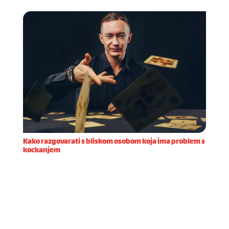
Kako razgovarati s bliskom osobom koja ima problem s
kockanjem
Prije nego što započnete razgovor s bliskom
osobom za koju sumnjate da ima problem s
kockanjem, važno je dobro se pripremiti. Priprema
za iskren i podržavajući razgovor zahtijeva
razumijevanje same ov