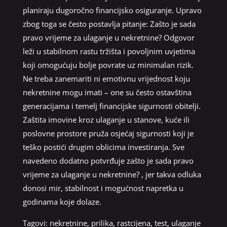
planiraju dugoročno financijsko osiguranje. Upravo
zbog toga se često postavlja pitanje: Zašto je sada
pravo vrijeme za ulaganje u nekretnine? Odgovor
leži u stabilnom rastu tržišta i povoljnim uvjetima
koji omogućuju bolje povrate uz minimalan rizik.
Ne treba zanemariti ni emotivnu vrijednost koju
nekretnine mogu imati – one su često ostavština
generacijama i temelj financijske sigurnosti obitelji.
Zaštita imovine kroz ulaganje u stanove, kuće ili
poslovne prostore pruža osjećaj sigurnosti koji je
teško postići drugim oblicima investiranja. Sve
navedeno dodatno potvrđuje zašto je sada pravo
vrijeme za ulaganje u nekretnine? , jer takva odluka
donosi mir, stabilnost i mogućnost napretka u
godinama koje dolaze.
Tagovi:
nekretnine
,
prilika
,
rastcijena
,
test
,
ulaganje