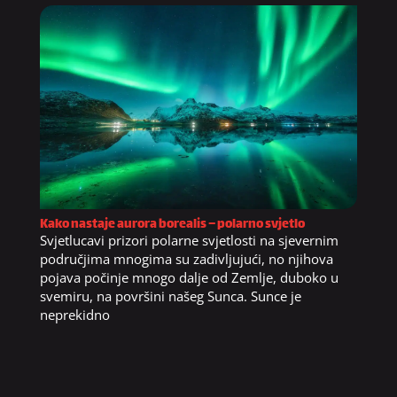
Kako nastaje aurora borealis – polarno svjetlo
Svjetlucavi prizori polarne svjetlosti na sjevernim
područjima mnogima su zadivljujući, no njihova
pojava počinje mnogo dalje od Zemlje, duboko u
svemiru, na površini našeg Sunca. Sunce je
neprekidno