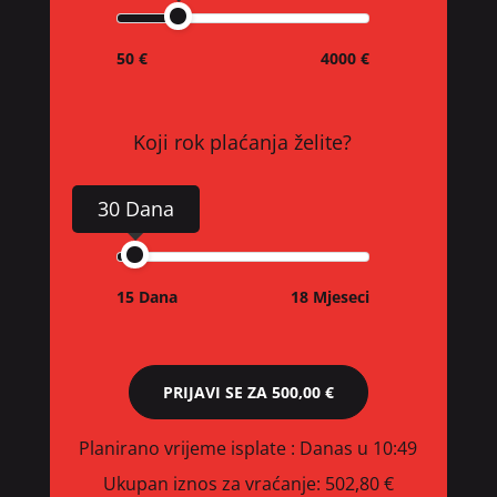
50 €
4000 €
Koji rok plaćanja želite?
30 Dana
15 Dana
18 Mjeseci
PRIJAVI SE ZA
500,00 €
Planirano vrijeme isplate
: Danas u 10:49
Ukupan iznos za vraćanje:
502,80 €