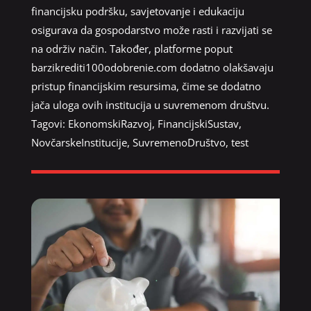
financijsku podršku, savjetovanje i edukaciju
osigurava da gospodarstvo može rasti i razvijati se
na održiv način. Također, platforme poput
barzikrediti100odobrenie.com dodatno olakšavaju
pristup financijskim resursima, čime se dodatno
jača uloga ovih institucija u suvremenom društvu.
Tagovi:
EkonomskiRazvoj
,
FinancijskiSustav
,
NovčarskeInstitucije
,
SuvremenoDruštvo
,
test