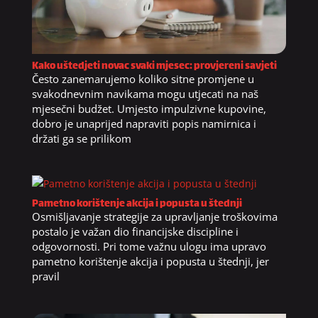
Kako uštedjeti novac svaki mjesec: provjereni savjeti
Često zanemarujemo koliko sitne promjene u
svakodnevnim navikama mogu utjecati na naš
mjesečni budžet. Umjesto impulzivne kupovine,
dobro je unaprijed napraviti popis namirnica i
držati ga se prilikom
Pametno korištenje akcija i popusta u štednji
Osmišljavanje strategije za upravljanje troškovima
postalo je važan dio financijske discipline i
odgovornosti. Pri tome važnu ulogu ima upravo
pametno korištenje akcija i popusta u štednji, jer
pravil