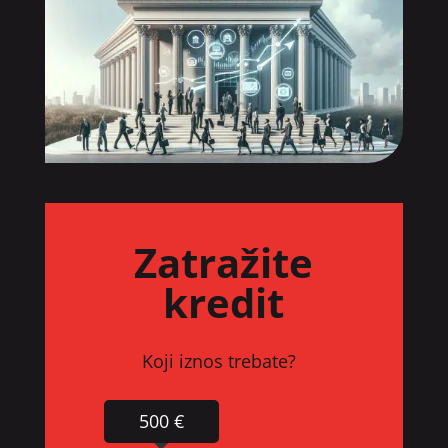
Zatražite
kredit
Koji iznos trebate?
500 €