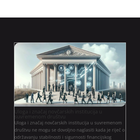
Uloga i značaj novčarskih institucija u
suvremenom društvu
Uloga i značaj novčarskih institucija u suvremenom
društvu ne mogu se dovoljno naglasiti kada je riječ o
održavanju stabilnosti i sigurnosti financijskog