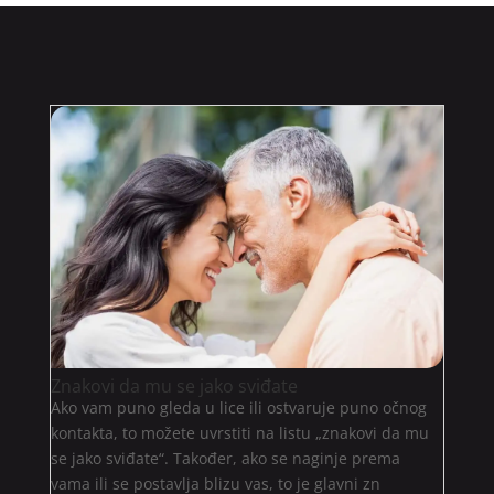
Znakovi da mu se jako sviđate
Ako vam puno gleda u lice ili ostvaruje puno očnog
kontakta, to možete uvrstiti na listu „znakovi da mu
se jako sviđate“. Također, ako se naginje prema
vama ili se postavlja blizu vas, to je glavni zn