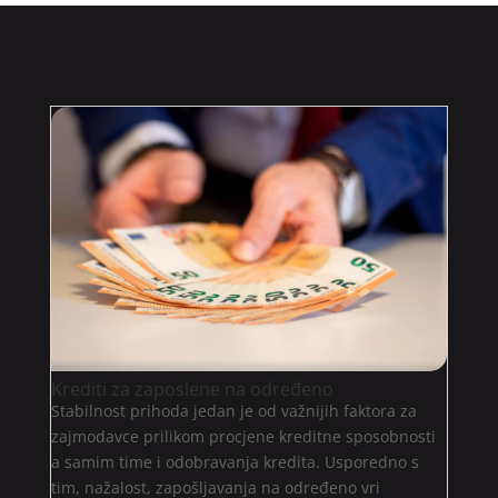
Krediti za zaposlene na određeno
Stabilnost prihoda jedan je od važnijih faktora za
zajmodavce prilikom procjene kreditne sposobnosti
a samim time i odobravanja kredita. Usporedno s
tim, nažalost, zapošljavanja na određeno vri