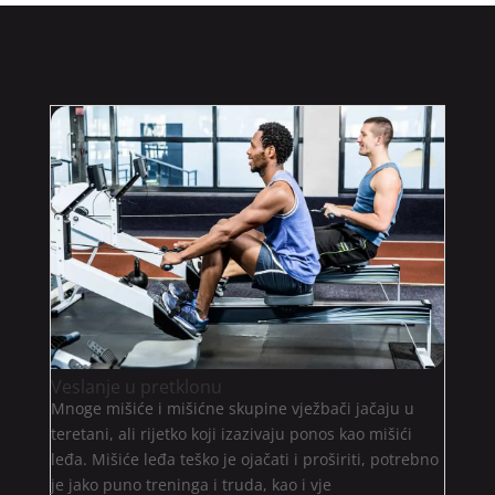
Veslanje u pretklonu
Mnoge mišiće i mišićne skupine vježbači jačaju u
teretani, ali rijetko koji izazivaju ponos kao mišići
leđa. Mišiće leđa teško je ojačati i proširiti, potrebno
je jako puno treninga i truda, kao i vje