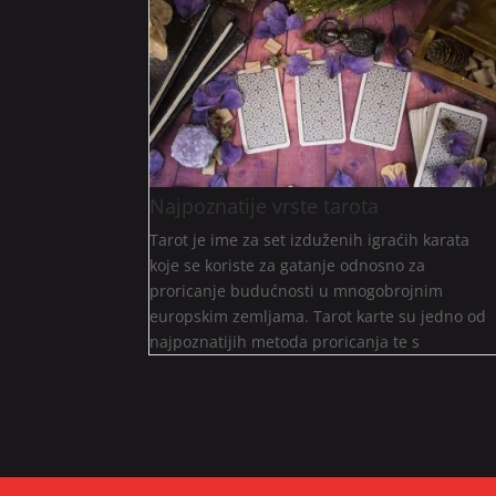
Najpoznatije vrste tarota
Tarot je ime za set izduženih igraćih karata
koje se koriste za gatanje odnosno za
proricanje budućnosti u mnogobrojnim
europskim zemljama. Tarot karte su jedno od
najpoznatijih metoda proricanja te s