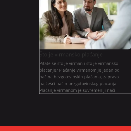
Što je virmansko plaćanje
Pitate se što je virman i što je virmansko
plaćanje? Plaćanje virmanom je jedan od
načina bezgotovinskih plaćanja, zapravo
najčešći način bezgotovinskog plaćanja.
Plaćanje virmanom je suvremeniji nači