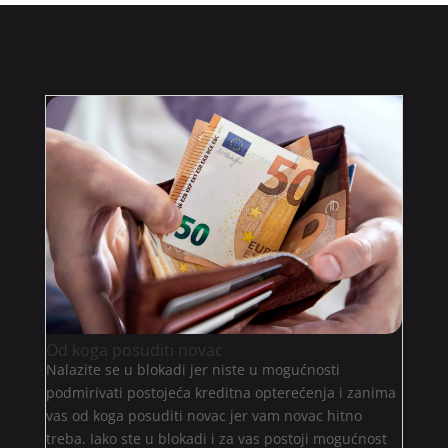
Od koga posuditi novac
Nalazite se u blokadi jer niste u mogućnosti
podmirivati postojeća kreditna opterećenja i zanima
vas od koga posuditi novac jer vam novac hitno
treba. Iako ste u blokadi i za vas postoji mogućnost