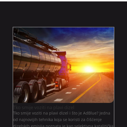
Tko smije voziti na plavi dizel
Tko smije voziti na plavi dizel i što je AdBlue? Jedna
od najnovijih tehnika koja se koristi za čišćenje
dizelskih emisija poznata je kao selektivna katalitička