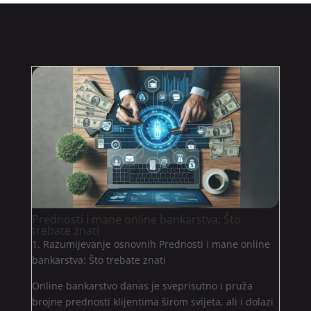
Prednosti i mane online bankarstva: Što
trebate znati
1. Razumijevanje osnovnih Prednosti i mane online
bankarstva: Što trebate znati
Online bankarstvo danas je sveprisutno i pruža
brojne prednosti klijentima širom svijeta, ali i dolazi