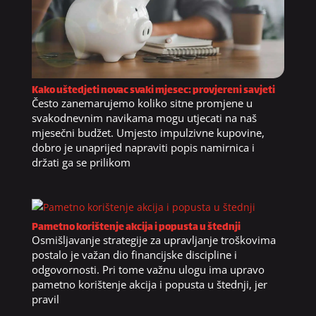
Kako uštedjeti novac svaki mjesec: provjereni savjeti
Često zanemarujemo koliko sitne promjene u
svakodnevnim navikama mogu utjecati na naš
mjesečni budžet. Umjesto impulzivne kupovine,
dobro je unaprijed napraviti popis namirnica i
držati ga se prilikom
Pametno korištenje akcija i popusta u štednji
Osmišljavanje strategije za upravljanje troškovima
postalo je važan dio financijske discipline i
odgovornosti. Pri tome važnu ulogu ima upravo
pametno korištenje akcija i popusta u štednji, jer
pravil