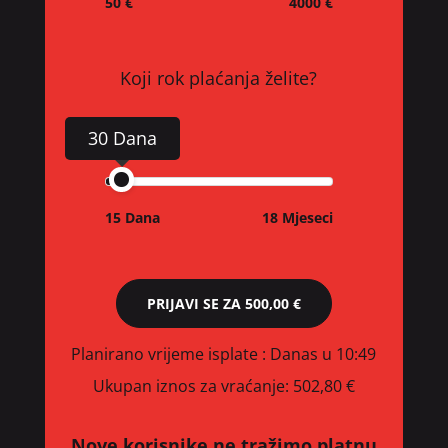
50 €
4000 €
Koji rok plaćanja želite?
30 Dana
15 Dana
18 Mjeseci
PRIJAVI SE ZA
500,00 €
Planirano vrijeme isplate
: Danas u 10:49
Ukupan iznos za vraćanje:
502,80 €
Nove korisnike ne tražimo platnu