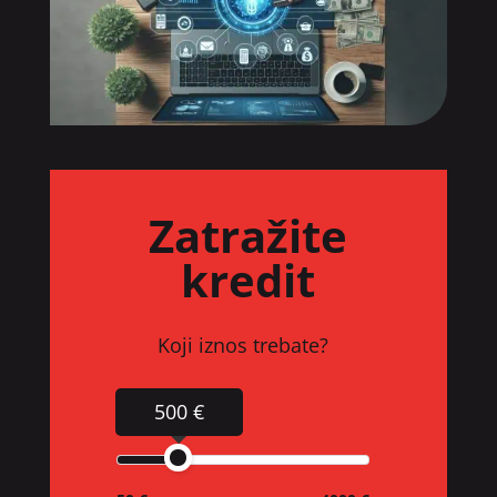
Zatražite
kredit
Koji iznos trebate?
500 €