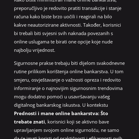
preporučljivo je redovito pratiti transakcije i stanje
računa kako biste brzo uočili i reagirali na bilo
kakve neautorizirane aktivnosti. Također, korisnici
bi trebali biti svjesni svih naknada povezanih s
online uslugama te birati one opcije koje nude
najbolju vrijednost.
Sigurnosne prakse trebaju biti dijelom svakodnevne
rutine prilikom korištenja online bankarstva. U tom
smjeru, osvještavanje o važnosti opreza i redovito
informiranje o najnovijim sigurnosnim trendovima
mogu dodatno pomoći u usavršavanju vašeg
digitalnog bankarskog iskustva. U kontekstu
Prednosti i mane online bankarstva: Što
trebate znati
, korisnici koji se aktivno bave
upravljanjem svojom online sigurnošću, ne samo
da će imati koristi od praktičnosti i efikasnosti ovih