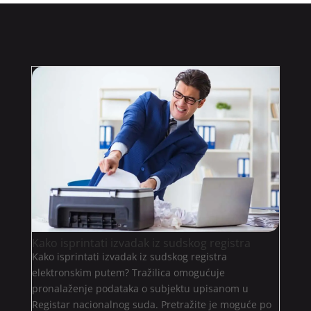
Kako isprintati izvadak iz sudskog registra
Kako isprintati izvadak iz sudskog registra
elektronskim putem? Tražilica omogućuje
pronalaženje podataka o subjektu upisanom u
Registar nacionalnog suda. Pretražite je moguće po