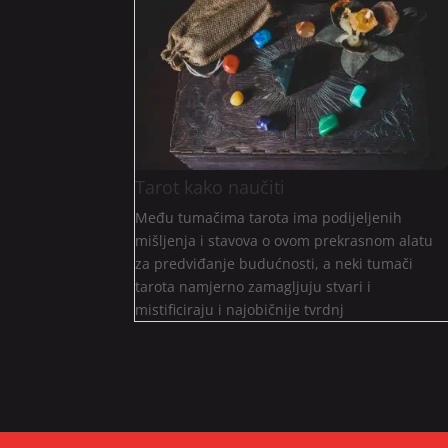
Tarot kako naučiti
Među tumačima tarota ima podijeljenih
mišljenja i stavova o ovom prekrasnom alatu
za predviđanje budućnosti, a neki tumači
tarota namjerno zamagljuju stvari i
mistificiraju i najobičnije tvrdnj