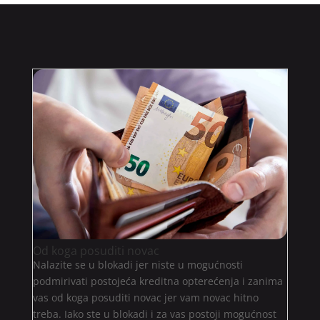
Od koga posuditi novac
Nalazite se u blokadi jer niste u mogućnosti
podmirivati postojeća kreditna opterećenja i zanima
vas od koga posuditi novac jer vam novac hitno
treba. Iako ste u blokadi i za vas postoji mogućnost