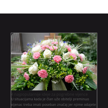
4 najpopularnije ideje za pogrebne vijence
U situacijama kada je član uže obitelji preminuo
vijenac treba imati poseban značaj jer njime odajete