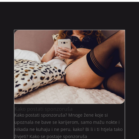
Kako postati sponzoruša
Kako postati sponzoruša? Mnoge žene koje si
upoznala ne bave se karijerom, samo mažu nokte i
nikada ne kuhaju i ne peru, kako? Bi li i ti htjela tako
živjeti? Kako se postaje sponzoruša