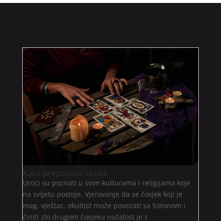
Kako prepoznati uroke
Uroci su poznati u svim kulturama i religijama koje
na svijetu postoje. Vjerovanje da se čovjek koji je
mag, vještac, okultist može povezati sa Sotonom i
činiti zlo drugom čovjeku nažalost je s