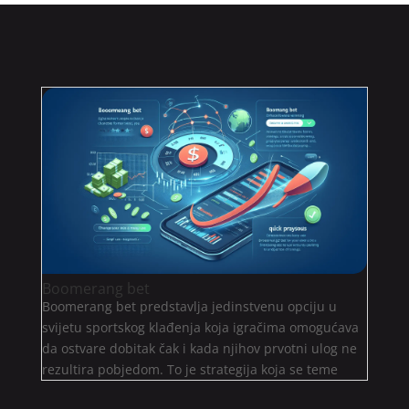
Boomerang bet
Boomerang bet predstavlja jedinstvenu opciju u
svijetu sportskog klađenja koja igračima omogućava
da ostvare dobitak čak i kada njihov prvotni ulog ne
rezultira pobjedom. To je strategija koja se teme